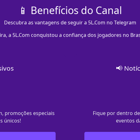
📱 Benefícios do Canal
Descubra as vantagens de seguir a 5L.Com no Telegram
ra, a 5L.Com conquistou a confiança dos jogadores no Bras
sivos
📢 Notí
m, promoções especiais
Fique por dentro d
s únicos!
eventos d