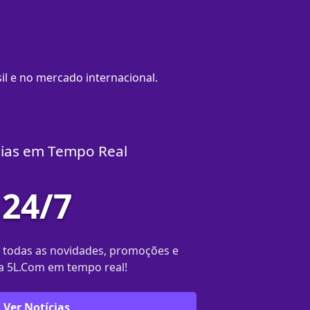
il e no mercado internacional.
cias em Tempo Real
24/7
e todas as novidades, promoções e
a 5L.Com em tempo real!
Ver Notícias