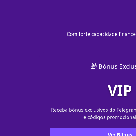
Com forte capacidade financei
🎁 Bônus Exclu
VIP
Receba bônus exclusivos do Telegra
e códigos promocionai
Ver Bônus