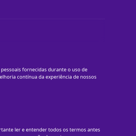
 pessoais fornecidas durante o uso de
elhoria contínua da experiência de nossos
tante ler e entender todos os termos antes