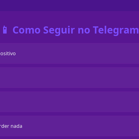
📱 Como Seguir no Telegram
ositivo
erder nada