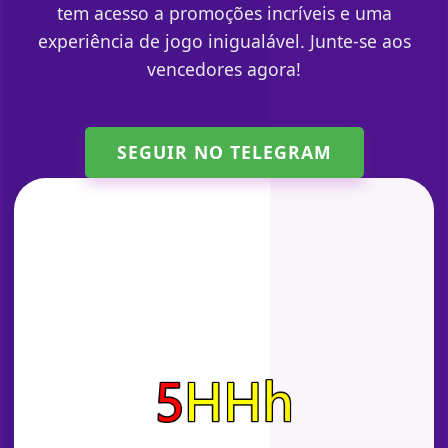
tem acesso a promoções incríveis e uma
experiência de jogo inigualável. Junte-se aos
vencedores agora!
SEGUIR NO TELEGRAM