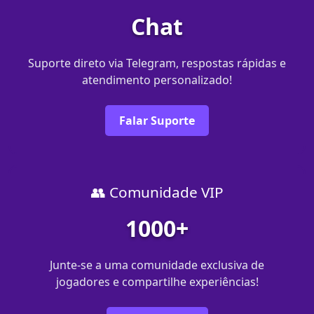
Chat
Suporte direto via Telegram, respostas rápidas e
atendimento personalizado!
Falar Suporte
👥 Comunidade VIP
1000+
Junte-se a uma comunidade exclusiva de
jogadores e compartilhe experiências!