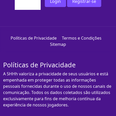
Login
Registrar-se
Políticas de Privacidade
Termos e Condições
Sitemap
Políticas de Privacidade
A 5HHh valoriza a privacidade de seus usuários e está
empenhada em proteger todas as informações
pessoais fornecidas durante o uso de nossos canais de
comunicação. Todos os dados coletados são utilizados
exclusivamente para fins de melhoria contínua da
experiência de nossos jogadores.