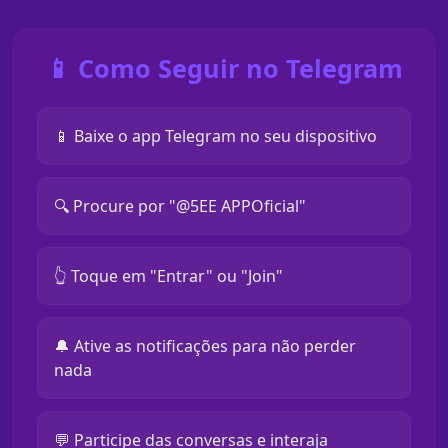
📱 Como Seguir no Telegram
📱 Baixe o app Telegram no seu dispositivo
🔍 Procure por "@5EE APPOficial"
👆 Toque em "Entrar" ou "Join"
🔔 Ative as notificações para não perder
nada
💬 Participe das conversas e interaja