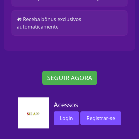
🎁 Receba bônus exclusivos
automaticamente
SEGUIR AGORA
Acessos
Login
Registrar-se