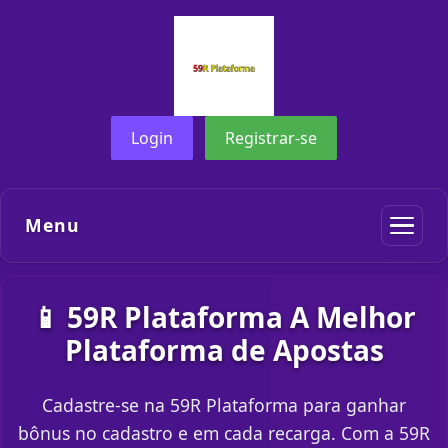
Login
Registrar-se
Menu
📱 59R Plataforma A Melhor
Plataforma de Apostas
Cadastre-se na 59R Plataforma para ganhar
bônus no cadastro e em cada recarga. Com a 59R