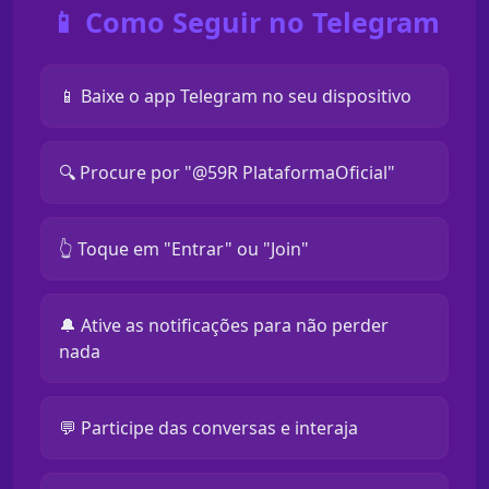
📱 Como Seguir no Telegram
📱 Baixe o app Telegram no seu dispositivo
🔍 Procure por "@59R PlataformaOficial"
👆 Toque em "Entrar" ou "Join"
🔔 Ative as notificações para não perder
nada
💬 Participe das conversas e interaja