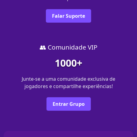
Falar Suporte
👥 Comunidade VIP
1000+
Junte-se a uma comunidade exclusiva de
jogadores e compartilhe experiências!
Entrar Grupo