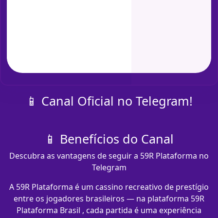
📱 Canal Oficial no Telegram!
📱 Benefícios do Canal
Descubra as vantagens de seguir a 59R Plataforma no
Telegram
A 59R Plataforma é um cassino recreativo de prestígio
entre os jogadores brasileiros — na plataforma 59R
Plataforma Brasil , cada partida é uma experiência