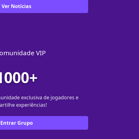
Ver Notícias
Comunidade VIP
1000+
unidade exclusiva de jogadores e
rtilhe experiências!
Entrar Grupo