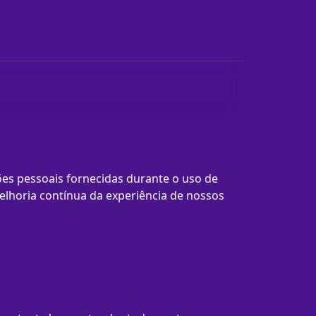
es pessoais fornecidas durante o uso de
elhoria contínua da experiência de nossos