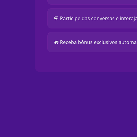
💬 Participe das conversas e interaj
🎁 Receba bônus exclusivos autom