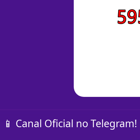
📱 Canal Oficial no Telegram!