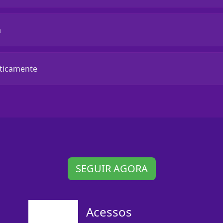
a
aticamente
SEGUIR AGORA
Acessos