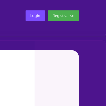
Login
Registrar-se