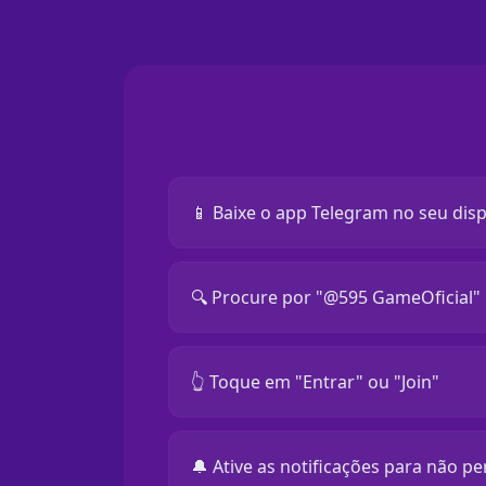
📱 Baixe o app Telegram no seu disp
🔍 Procure por "@595 GameOficial"
👆 Toque em "Entrar" ou "Join"
🔔 Ative as notificações para não p