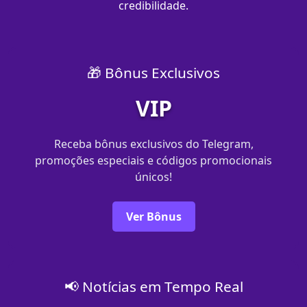
credibilidade.
🎁 Bônus Exclusivos
VIP
Receba bônus exclusivos do Telegram,
promoções especiais e códigos promocionais
únicos!
Ver Bônus
📢 Notícias em Tempo Real