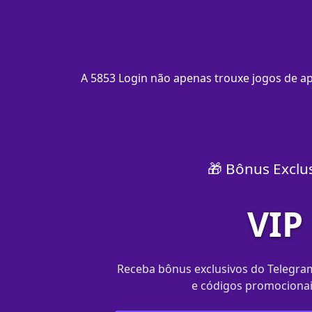
A 5853 Login não apenas trouxe jogos de 
🎁 Bônus Exclu
VIP
Receba bônus exclusivos do Telegra
e códigos promocionai