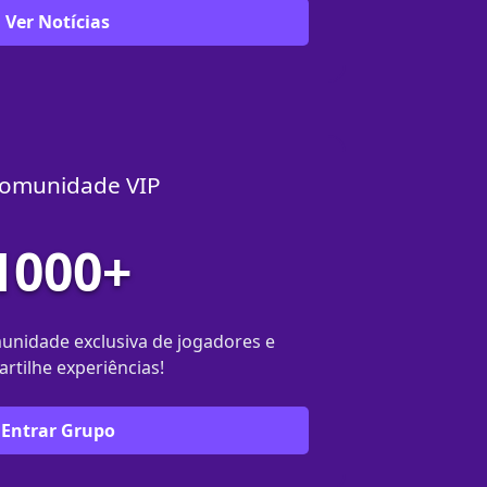
Ver Notícias
Comunidade VIP
1000+
unidade exclusiva de jogadores e
rtilhe experiências!
Entrar Grupo