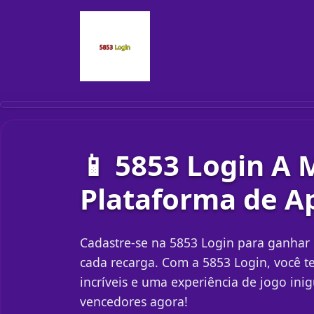
📱 5853 Login A 
Plataforma de A
Cadastre-se na 5853 Login para ganhar
cada recarga. Com a 5853 Login, você 
incríveis e uma experiência de jogo inig
vencedores agora!