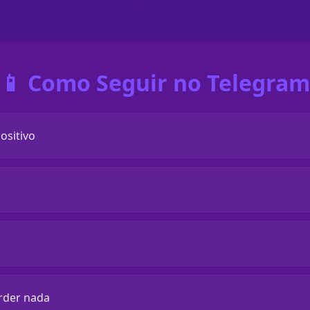
📱 Como Seguir no Telegram
ositivo
"
erder nada