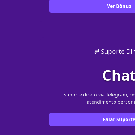
Ver Bônus
💬 Suporte Di
Cha
Suporte direto via Telegram, r
atendimento persona
Falar Suport