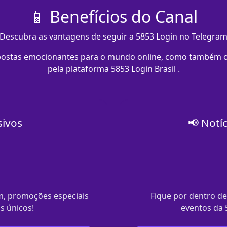
📱 Benefícios do Canal
Descubra as vantagens de seguir a 5853 Login no Telegra
apostas emocionantes para o mundo online, como também o
pela plataforma 5853 Login Brasil .
sivos
📢 Notí
m, promoções especiais
Fique por dentro d
s únicos!
eventos da 