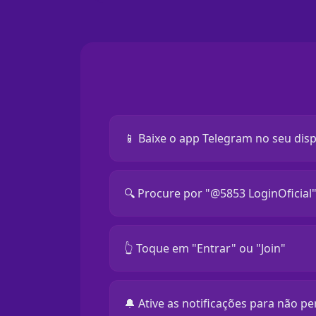
📱 Baixe o app Telegram no seu disp
🔍 Procure por "@5853 LoginOficial
👆 Toque em "Entrar" ou "Join"
🔔 Ative as notificações para não p