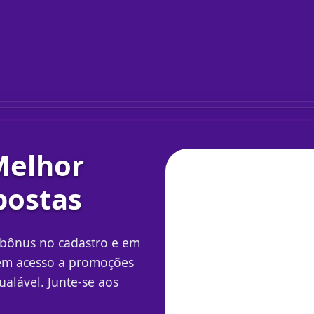
Melhor
postas
 bônus no cadastro e em
tem acesso a promoções
ualável. Junte-se aos