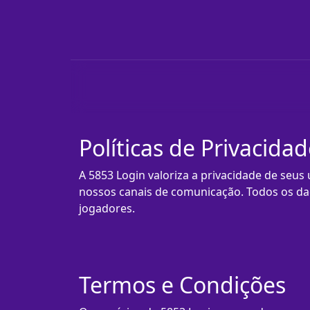
Políticas de Privacida
A 5853 Login valoriza a privacidade de seu
nossos canais de comunicação. Todos os dad
jogadores.
Termos e Condições