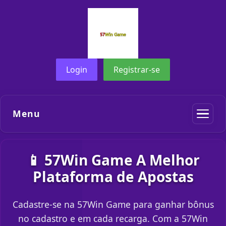
Login
Registrar-se
Menu
📱 57Win Game A Melhor
Plataforma de Apostas
Cadastre-se na 57Win Game para ganhar bônus
no cadastro e em cada recarga. Com a 57Win