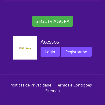
SEGUIR AGORA
Acessos
Login
Registrar-se
Políticas de Privacidade
Termos e Condições
Sitemap