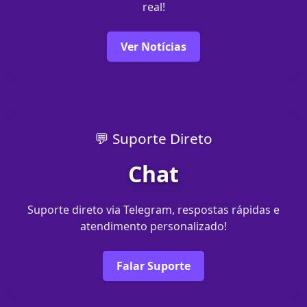
real!
Ver Notícias
💬 Suporte Direto
Chat
Suporte direto via Telegram, respostas rápidas e
atendimento personalizado!
Falar Suporte