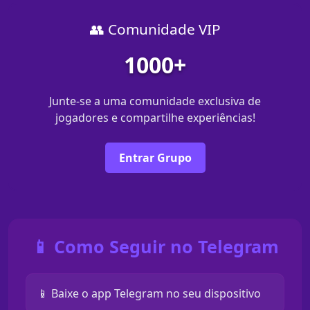
👥 Comunidade VIP
1000+
Junte-se a uma comunidade exclusiva de
jogadores e compartilhe experiências!
Entrar Grupo
📱 Como Seguir no Telegram
📱 Baixe o app Telegram no seu dispositivo