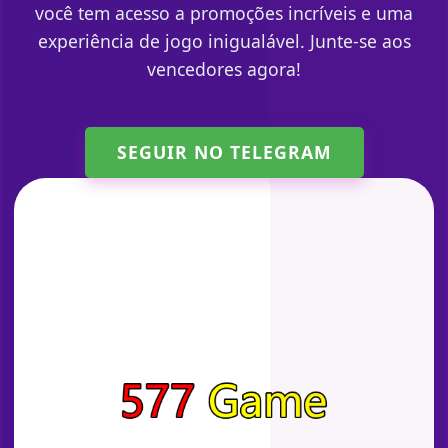
você tem acesso a promoções incríveis e uma
experiência de jogo inigualável. Junte-se aos
vencedores agora!
SEGUIR NO TELEGRAM