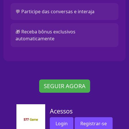
💬 Participe das conversas e interaja
🎁 Receba bônus exclusivos
automaticamente
SEGUIR AGORA
Acessos
Login
Registrar-se