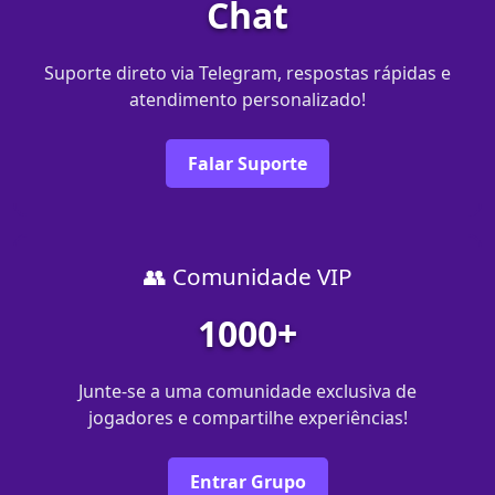
Chat
Suporte direto via Telegram, respostas rápidas e
atendimento personalizado!
Falar Suporte
👥 Comunidade VIP
1000+
Junte-se a uma comunidade exclusiva de
jogadores e compartilhe experiências!
Entrar Grupo