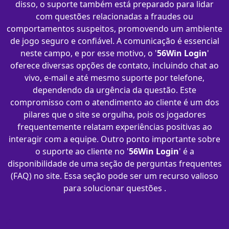
disso, o suporte também está preparado para lidar
com questões relacionadas a fraudes ou
comportamentos suspeitos, promovendo um ambiente
de jogo seguro e confiável. A comunicação é essencial
neste campo, e por esse motivo, o '
56Win Login
'
oferece diversas opções de contato, incluindo chat ao
vivo, e-mail e até mesmo suporte por telefone,
dependendo da urgência da questão. Este
compromisso com o atendimento ao cliente é um dos
pilares que o site se orgulha, pois os jogadores
frequentemente relatam experiências positivas ao
interagir com a equipe. Outro ponto importante sobre
o suporte ao cliente no '
56Win Login
' é a
disponibilidade de uma seção de perguntas frequentes
(FAQ) no site. Essa seção pode ser um recurso valioso
para solucionar questões .