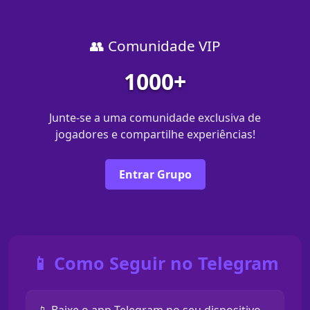
👥 Comunidade VIP
1000+
Junte-se a uma comunidade exclusiva de
jogadores e compartilhe experiências!
Entrar Grupo
📱 Como Seguir no Telegram