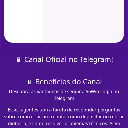
📱 Canal Oficial no Telegram!
📱 Benefícios do Canal
Descubra as vantagens de seguir a 56Win Login no
Telegram
Esses agentes têm a tarefa de responder perguntas
sobre como criar uma conta, como depositar ou retirar
dinheiro, e como resolver problemas técnicos. Além