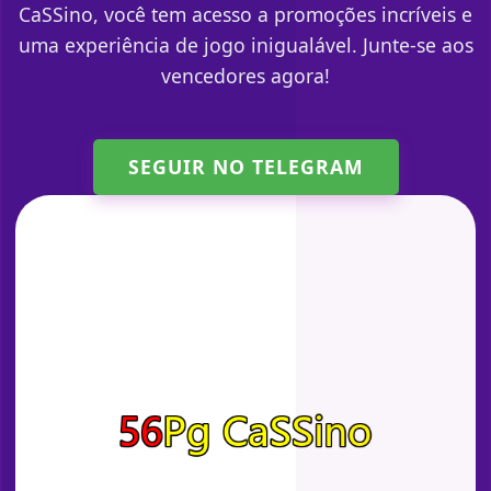
CaSSino, você tem acesso a promoções incríveis e
uma experiência de jogo inigualável. Junte-se aos
vencedores agora!
SEGUIR NO TELEGRAM