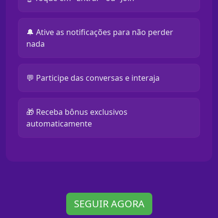
🔔 Ative as notificações para não perder
nada
💬 Participe das conversas e interaja
🎁 Receba bônus exclusivos
automaticamente
SEGUIR AGORA