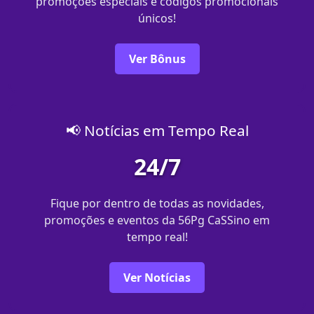
promoções especiais e códigos promocionais
únicos!
Ver Bônus
📢 Notícias em Tempo Real
24/7
Fique por dentro de todas as novidades,
promoções e eventos da 56Pg CaSSino em
tempo real!
Ver Notícias