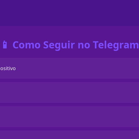
📱 Como Seguir no Telegram
ositivo