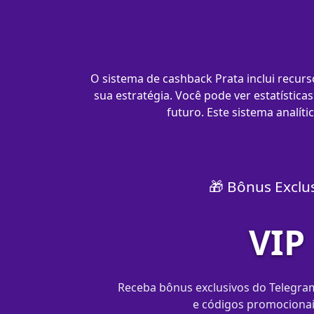
O sistema de cashback Prata inclui recu
sua estratégia. Você pode ver estatístic
futuro. Este sistema analít
🎁 Bônus Exclu
VIP
Receba bônus exclusivos do Telegra
e códigos promocionai