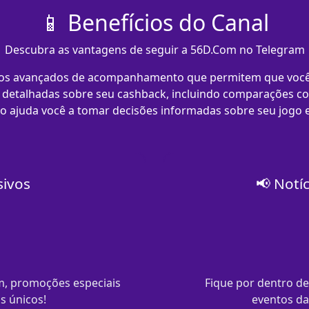
📱 Benefícios do Canal
Descubra as vantagens de seguir a 56D.Com no Telegram
rsos avançados de acompanhamento que permitem que você a
as detalhadas sobre seu cashback, incluindo comparações c
ico ajuda você a tomar decisões informadas sobre seu jogo 
sivos
📢 Notí
m, promoções especiais
Fique por dentro d
s únicos!
eventos da