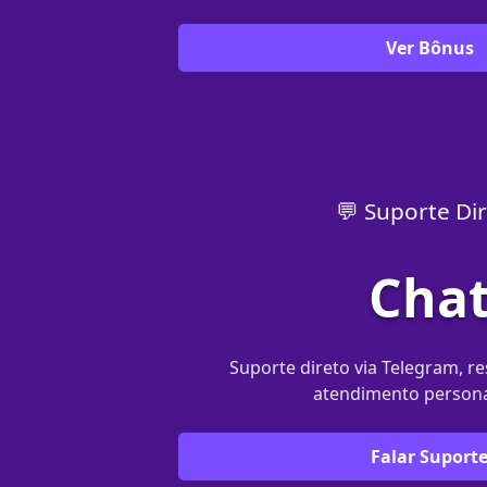
Ver Bônus
💬 Suporte Di
Cha
Suporte direto via Telegram, r
atendimento persona
Falar Suport