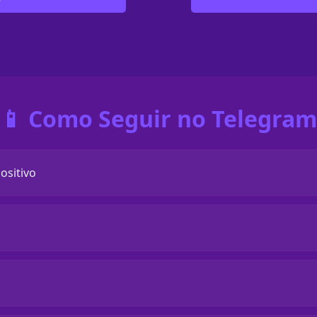
📱 Como Seguir no Telegram
ositivo