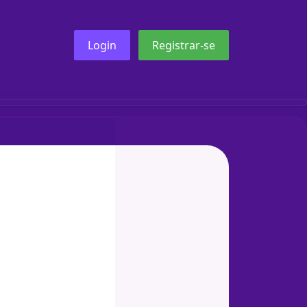
Login
Registrar-se