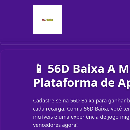
📱 56D Baixa A M
Plataforma de A
Cadastre-se na 56D Baixa para ganhar 
cada recarga. Com a 56D Baixa, você t
incríveis e uma experiência de jogo inig
vencedores agora!