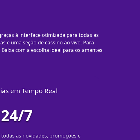
raças à interface otimizada para todas as
as e uma seção de cassino ao vivo. Para
 Baixa com​ a escolha ideal para os amantes
cias em Tempo Real
24/7
e todas as novidades, promoções e