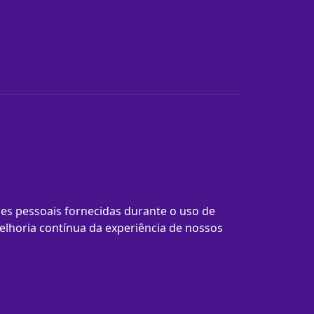
es pessoais fornecidas durante o uso de
elhoria contínua da experiência de nossos