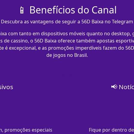
📱 Benefícios do Canal
Descubra as vantagens de seguir a 56D Baixa no Telegram
a com​ tanto em dispositivos móveis quanto no desktop, g
os de cassino, o 56D Baixa oferece também apostas esportiv
nte é excepcional, e as promoções imperdíveis fazem do 56D
de jogos no Brasil.
sivos
📢 Notí
m, promoções especiais
Fique por dentro d