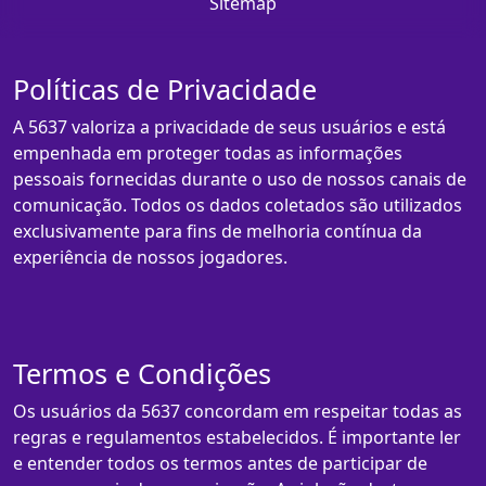
Sitemap
Políticas de Privacidade
A 5637 valoriza a privacidade de seus usuários e está
empenhada em proteger todas as informações
pessoais fornecidas durante o uso de nossos canais de
comunicação. Todos os dados coletados são utilizados
exclusivamente para fins de melhoria contínua da
experiência de nossos jogadores.
Termos e Condições
Os usuários da 5637 concordam em respeitar todas as
regras e regulamentos estabelecidos. É importante ler
e entender todos os termos antes de participar de