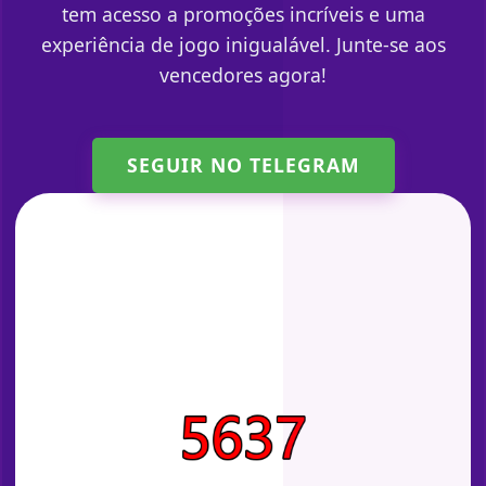
tem acesso a promoções incríveis e uma
experiência de jogo inigualável. Junte-se aos
vencedores agora!
SEGUIR NO TELEGRAM