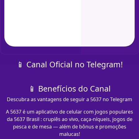
📱 Canal Oficial no Telegram!
📱 Benefícios do Canal
Descubra as vantagens de seguir a 5637 no Telegram
A 5637 é um aplicativo de celular com jogos populares
da 5637 Brasil : crupiês ao vivo, caça-níqueis, jogos de
pesca e de mesa — além de bônus e promoções
malucas!