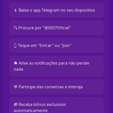
📱 Baixe o app Telegram no seu dispositivo
🔍 Procure por "@5637Oficial"
👆 Toque em "Entrar" ou "Join"
🔔 Ative as notificações para não perder
nada
💬 Participe das conversas e interaja
🎁 Receba bônus exclusivos
automaticamente