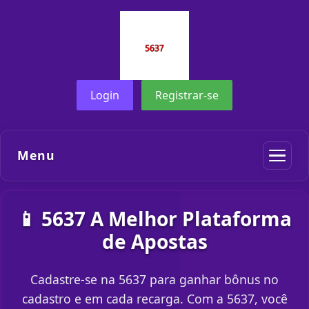
Login
Registrar-se
Menu
📱 5637 A Melhor Plataforma
de Apostas
Cadastre-se na 5637 para ganhar bônus no
cadastro e em cada recarga. Com a 5637, você