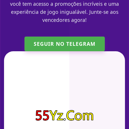
você tem acesso a promoções incríveis e uma
experiência de jogo inigualável. Junte-se aos
vencedores agora!
SEGUIR NO TELEGRAM