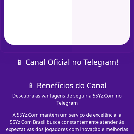
📱 Canal Oficial no Telegram!
📱 Benefícios do Canal
Descubra as vantagens de seguir a 55Yz.Com no
Telegram
A 55Yz.Com mantém um serviço de excelência; a
55Yz.Com Brasil busca constantemente atender às
expectativas dos jogadores com inovação e melhorias