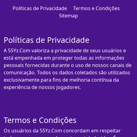
Políticas de Privacidade
Termos e Condições
Sitemap
Políticas de Privacidade
A 55Yz.Com valoriza a privacidade de seus usuários e
está empenhada em proteger todas as informações
pessoais fornecidas durante o uso de nossos canais de
comunicação. Todos os dados coletados são utilizados
exclusivamente para fins de melhoria contínua da
experiência de nossos jogadores.
Termos e Condições
Os usuários da 55Yz.Com concordam em respeitar