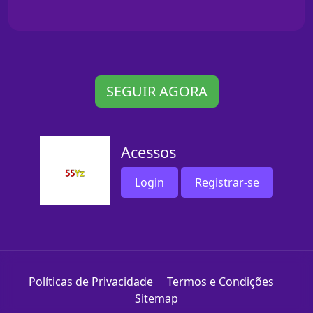
SEGUIR AGORA
Acessos
Login
Registrar-se
Políticas de Privacidade
Termos e Condições
Sitemap