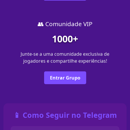
👥 Comunidade VIP
1000+
Junte-se a uma comunidade exclusiva de
jogadores e compartilhe experiências!
Entrar Grupo
📱 Como Seguir no Telegram