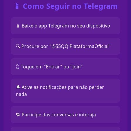
📱 Como Seguir no Telegram
📱 Baixe o app Telegram no seu dispositivo
🔍 Procure por "@55QQ PlataformaOficial"
👆 Toque em "Entrar" ou "Join"
🔔 Ative as notificações para não perder
nada
💬 Participe das conversas e interaja