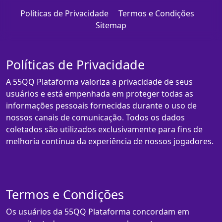
Políticas de Privacidade
Termos e Condições
Sitemap
Políticas de Privacidade
A 55QQ Plataforma valoriza a privacidade de seus
usuários e está empenhada em proteger todas as
informações pessoais fornecidas durante o uso de
nossos canais de comunicação. Todos os dados
coletados são utilizados exclusivamente para fins de
melhoria contínua da experiência de nossos jogadores.
Termos e Condições
Os usuários da 55QQ Plataforma concordam em