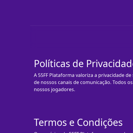
Políticas de Privacida
A 55FF Plataforma valoriza a privacidade d
de nossos canais de comunicação. Todos os 
nossos jogadores.
Termos e Condições