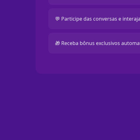
💬 Participe das conversas e interaj
🎁 Receba bônus exclusivos autom