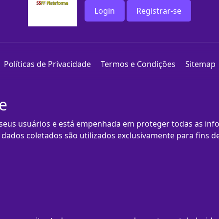
Login
Registrar-se
Políticas de Privacidade
Termos e Condições
Sitemap
de
e seus usuários e está empenhada em proteger todas as in
dados coletados são utilizados exclusivamente para fins d