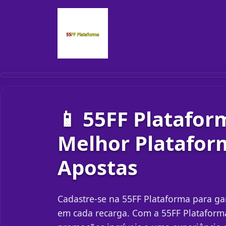
📱 55FF Platafor
Melhor Platafor
Apostas
Cadastre-se na 55FF Plataforma para g
em cada recarga. Com a 55FF Plataforma