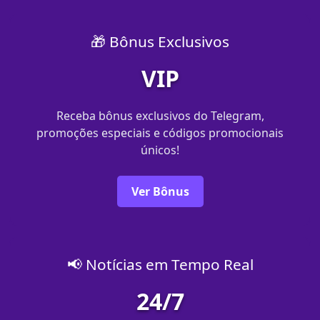
🎁 Bônus Exclusivos
VIP
Receba bônus exclusivos do Telegram,
promoções especiais e códigos promocionais
únicos!
Ver Bônus
📢 Notícias em Tempo Real
24/7