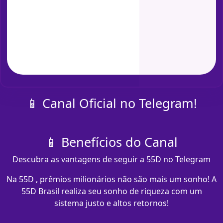
📱 Canal Oficial no Telegram!
📱 Benefícios do Canal
Descubra as vantagens de seguir a 55D no Telegram
Na 55D , prêmios milionários não são mais um sonho! A
55D Brasil realiza seu sonho de riqueza com um
sistema justo e altos retornos!