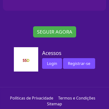
SEGUIR AGORA
Acessos
Login
Registrar-se
Políticas de Privacidade
Termos e Condições
Sitemap