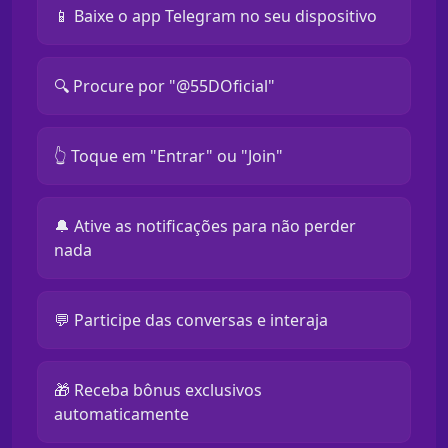
📱 Baixe o app Telegram no seu dispositivo
🔍 Procure por "@55DOficial"
👆 Toque em "Entrar" ou "Join"
🔔 Ative as notificações para não perder
nada
💬 Participe das conversas e interaja
🎁 Receba bônus exclusivos
automaticamente