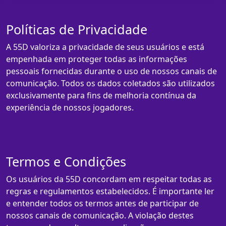
Políticas de Privacidade
A 55D valoriza a privacidade de seus usuários e está
empenhada em proteger todas as informações
pessoais fornecidas durante o uso de nossos canais de
comunicação. Todos os dados coletados são utilizados
exclusivamente para fins de melhoria contínua da
experiência de nossos jogadores.
Termos e Condições
Os usuários da 55D concordam em respeitar todas as
regras e regulamentos estabelecidos. É importante ler
e entender todos os termos antes de participar de
nossos canais de comunicação. A violação destes