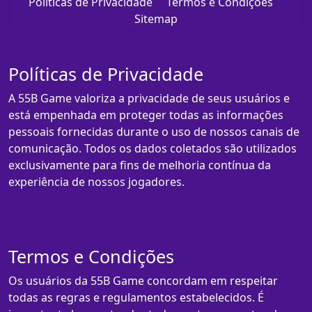
Políticas de Privacidade
Termos e Condições
Sitemap
Políticas de Privacidade
A 55B Game valoriza a privacidade de seus usuários e
está empenhada em proteger todas as informações
pessoais fornecidas durante o uso de nossos canais de
comunicação. Todos os dados coletados são utilizados
exclusivamente para fins de melhoria contínua da
experiência de nossos jogadores.
Termos e Condições
Os usuários da 55B Game concordam em respeitar
todas as regras e regulamentos estabelecidos. É