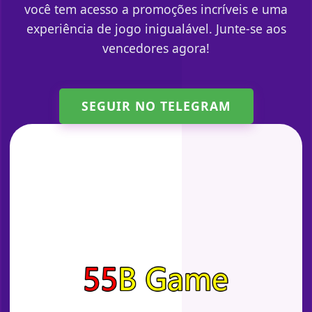
você tem acesso a promoções incríveis e uma
experiência de jogo inigualável. Junte-se aos
vencedores agora!
SEGUIR NO TELEGRAM