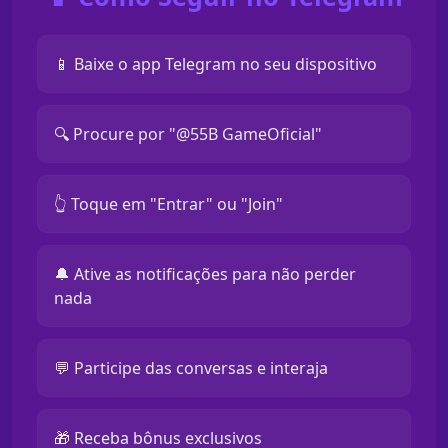
📱 Baixe o app Telegram no seu dispositivo
🔍 Procure por "@55B GameOficial"
👆 Toque em "Entrar" ou "Join"
🔔 Ative as notificações para não perder
nada
💬 Participe das conversas e interaja
🎁 Receba bônus exclusivos