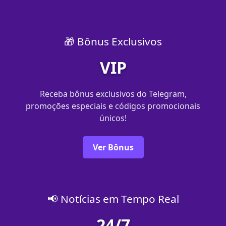
🎁 Bônus Exclusivos
VIP
Receba bônus exclusivos do Telegram,
promoções especiais e códigos promocionais
únicos!
Ver Bônus
📢 Notícias em Tempo Real
24/7