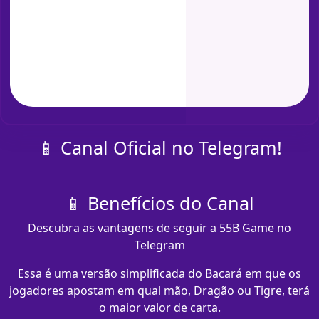
📱 Canal Oficial no Telegram!
📱 Benefícios do Canal
Descubra as vantagens de seguir a 55B Game no
Telegram
Essa é uma versão simplificada do Bacará em que os
jogadores apostam em qual mão, Dragão ou Tigre, terá
o maior valor de carta.