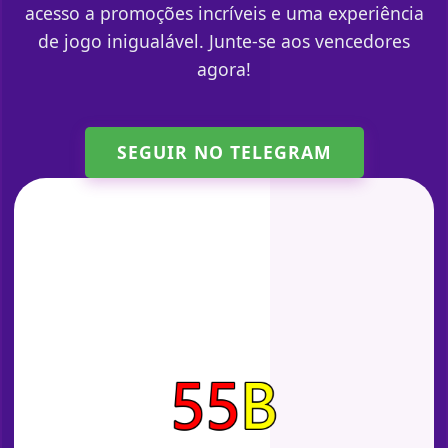
acesso a promoções incríveis e uma experiência
de jogo inigualável. Junte-se aos vencedores
agora!
SEGUIR NO TELEGRAM