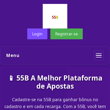
Login
Registrar-se
Menu
📱 55B A Melhor Plataforma
de Apostas
Cadastre-se na 55B para ganhar bônus no
cadastro e em cada recarga. Com a 55B, você tem