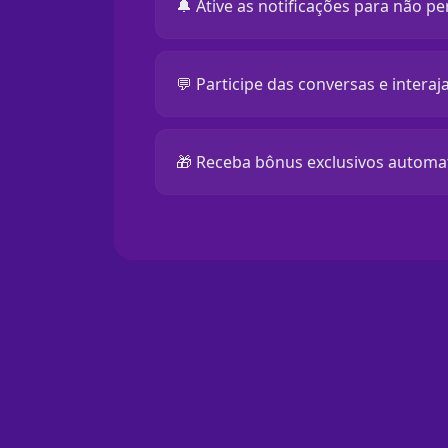
🔔 Ative as notificações para não p
💬 Participe das conversas e interaj
🎁 Receba bônus exclusivos autom