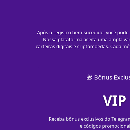
Após o registro bem-sucedido, você pode
Nossa plataforma aceita uma ampla vari
carteiras digitais e criptomoedas. Cada m
🎁 Bônus Exclu
VIP
Receba bônus exclusivos do Telegra
e códigos promocionai