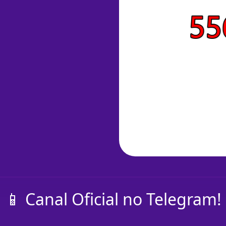
📱 Canal Oficial no Telegram!