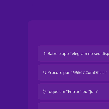
📱 Baixe o app Telegram no seu disp
🔍 Procure por "@5567.ComOficial"
👆 Toque em "Entrar" ou "Join"