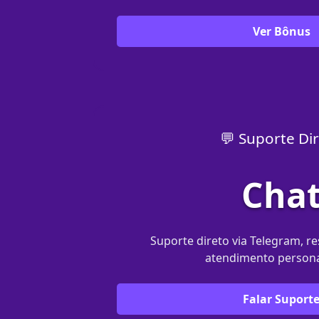
Ver Bônus
💬 Suporte Di
Cha
Suporte direto via Telegram, r
atendimento persona
Falar Suport