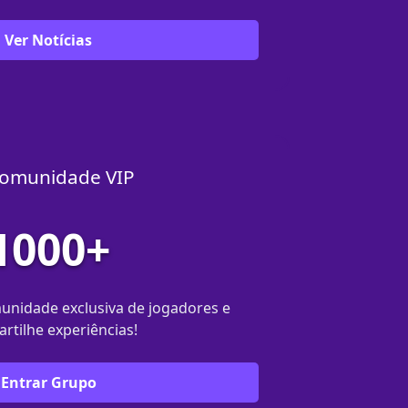
Ver Notícias
Comunidade VIP
1000+
unidade exclusiva de jogadores e
rtilhe experiências!
Entrar Grupo