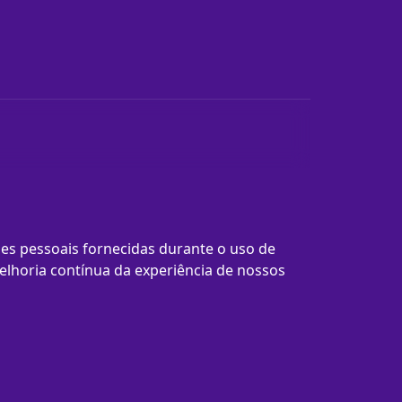
es pessoais fornecidas durante o uso de
elhoria contínua da experiência de nossos