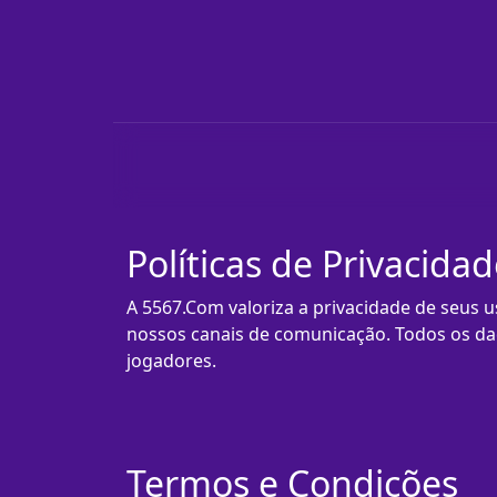
Políticas de Privacida
A 5567.Com valoriza a privacidade de seus 
nossos canais de comunicação. Todos os dad
jogadores.
Termos e Condições