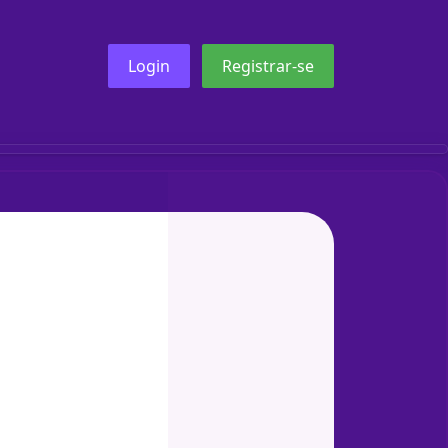
Login
Registrar-se