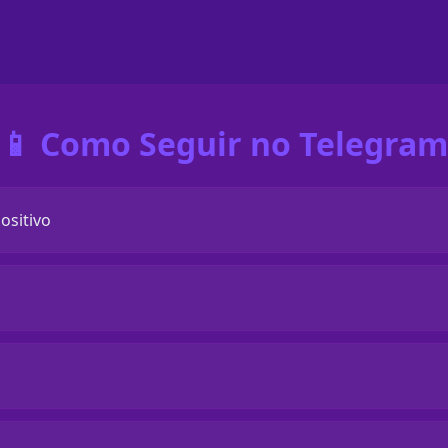
📱 Como Seguir no Telegram
ositivo