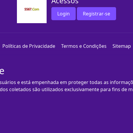
Acessos
Login
Registrar-se
Políticas de Privacidade
Termos e Condições
Sitemap
de
usuários e está empenhada em proteger todas as informaçõ
os coletados são utilizados exclusivamente para fins de m