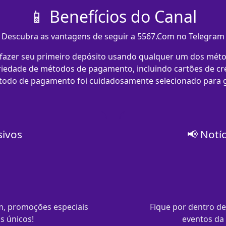
📱 Benefícios do Canal
Descubra as vantagens de seguir a 5567.Com no Telegram
 fazer seu primeiro depósito usando qualquer um dos mét
edade de métodos de pagamento, incluindo cartões de créd
étodo de pagamento foi cuidadosamente selecionado para g
sivos
📢 Notí
m, promoções especiais
Fique por dentro d
s únicos!
eventos da