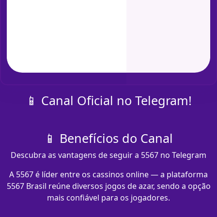
📱 Canal Oficial no Telegram!
📱 Benefícios do Canal
Descubra as vantagens de seguir a 5567 no Telegram
A 5567 é líder entre os cassinos online — a plataforma
5567 Brasil reúne diversos jogos de azar, sendo a opção
mais confiável para os jogadores.