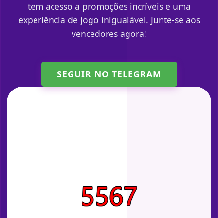
tem acesso a promoções incríveis e uma
experiência de jogo inigualável. Junte-se aos
vencedores agora!
SEGUIR NO TELEGRAM