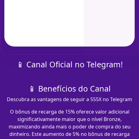
📱 Canal Oficial no Telegram!
📱 Benefícios do Canal
Descubra as vantagens de seguir a 555X no Telegram
O bônus de recarga de 15% oferece valor adicional
significativamente maior que o nível Bronze,
maximizando ainda mais o poder de compra do seu
dinheiro. Este aumento de 5% no bônus de recarga