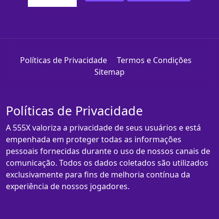
Políticas de Privacidade
Termos e Condições
Sitemap
Políticas de Privacidade
A 555X valoriza a privacidade de seus usuários e está
empenhada em proteger todas as informações
pessoais fornecidas durante o uso de nossos canais de
comunicação. Todos os dados coletados são utilizados
exclusivamente para fins de melhoria contínua da
experiência de nossos jogadores.