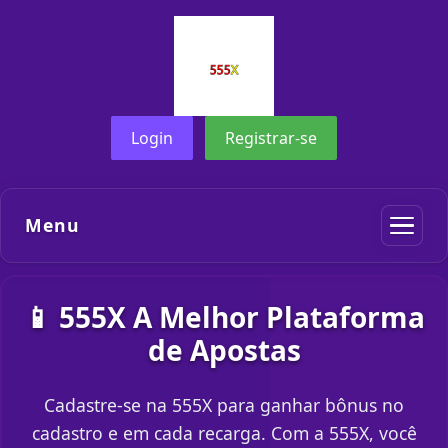
Login
Registrar-se
Menu
📱 555X A Melhor Plataforma
de Apostas
Cadastre-se na 555X para ganhar bônus no
cadastro e em cada recarga. Com a 555X, você