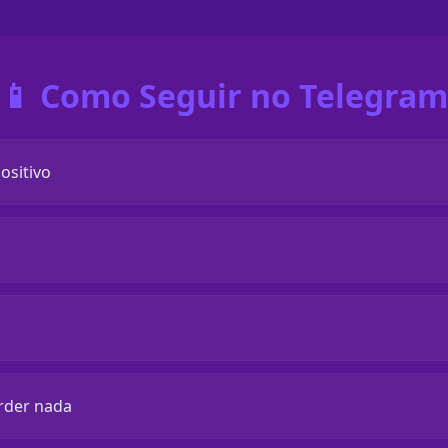
📱 Como Seguir no Telegram
ositivo
erder nada