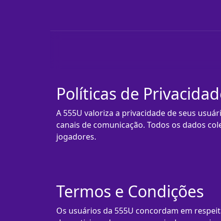
Políticas de Privacida
A 555U valoriza a privacidade de seus usuá
canais de comunicação. Todos os dados cole
jogadores.
Termos e Condições
Os usuários da 555U concordam em respeitar