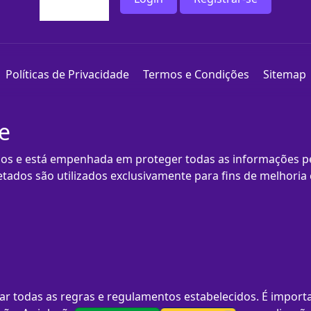
Políticas de Privacidade
Termos e Condições
Sitemap
de
rios e está empenhada em proteger todas as informações p
tados são utilizados exclusivamente para fins de melhoria
 todas as regras e regulamentos estabelecidos. É importa