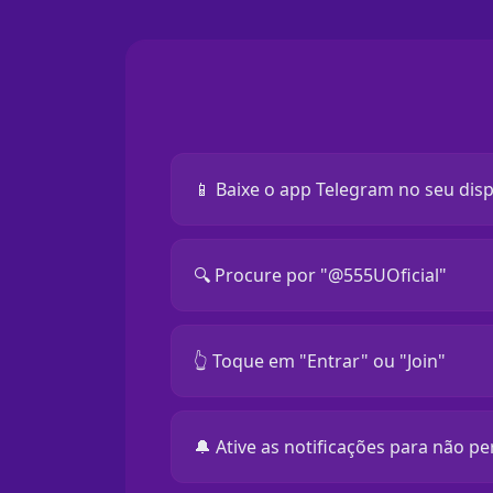
📱 Baixe o app Telegram no seu disp
🔍 Procure por "@555UOficial"
👆 Toque em "Entrar" ou "Join"
🔔 Ative as notificações para não p