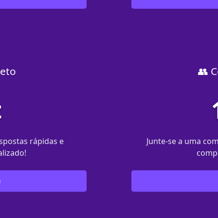
reto
👥 
t
espostas rápidas e
Junte-se a uma com
lizado!
compa
e