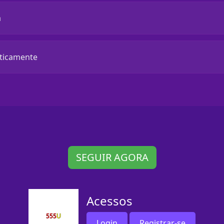
a
aticamente
SEGUIR AGORA
Acessos
Login
Registrar-se