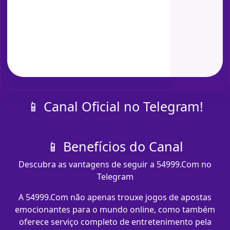
📱 Canal Oficial no Telegram!
📱 Benefícios do Canal
Descubra as vantagens de seguir a 54999.Com no
Telegram
A 54999.Com não apenas trouxe jogos de apostas
emocionantes para o mundo online, como também
oferece serviço completo de entretenimento pela