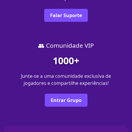
Falar Suporte
👥 Comunidade VIP
1000+
Junte-se a uma comunidade exclusiva de
jogadores e compartilhe experiências!
Entrar Grupo