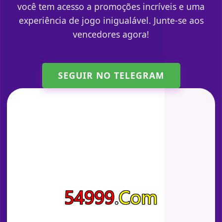
você tem acesso a promoções incríveis e uma
experiência de jogo inigualável. Junte-se aos
vencedores agora!
SEGUIR NO TELEGRAM