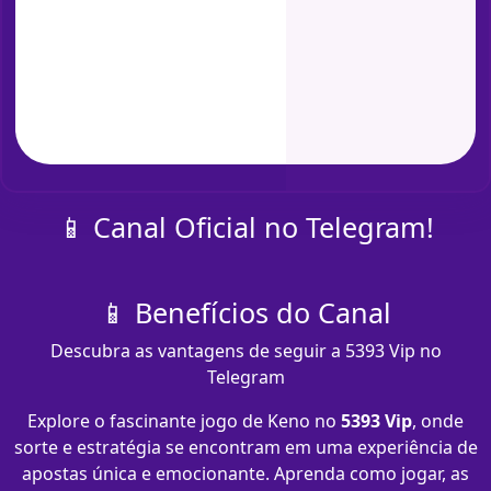
📱 Canal Oficial no Telegram!
📱 Benefícios do Canal
Descubra as vantagens de seguir a 5393 Vip no
Telegram
Explore o fascinante jogo de Keno no
5393 Vip
, onde
sorte e estratégia se encontram em uma experiência de
apostas única e emocionante. Aprenda como jogar, as