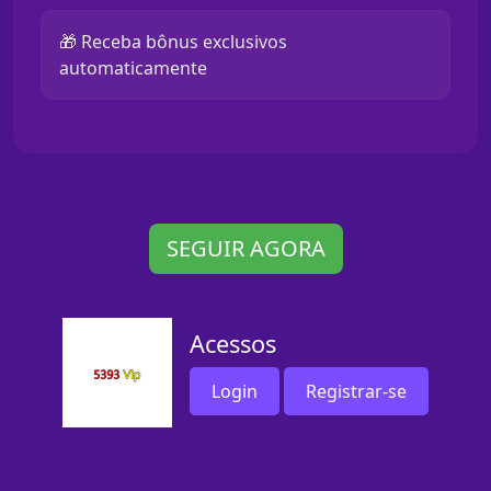
🎁 Receba bônus exclusivos
automaticamente
SEGUIR AGORA
Acessos
Login
Registrar-se