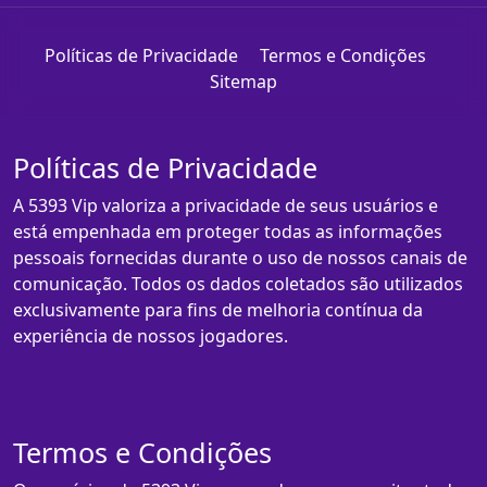
Políticas de Privacidade
Termos e Condições
Sitemap
Políticas de Privacidade
A 5393 Vip valoriza a privacidade de seus usuários e
está empenhada em proteger todas as informações
pessoais fornecidas durante o uso de nossos canais de
comunicação. Todos os dados coletados são utilizados
exclusivamente para fins de melhoria contínua da
experiência de nossos jogadores.
Termos e Condições