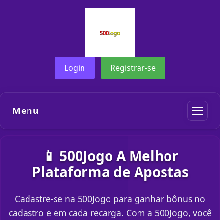
Login
Registrar-se
Menu
📱 500Jogo A Melhor
Plataforma de Apostas
Cadastre-se na 500Jogo para ganhar bônus no
cadastro e em cada recarga. Com a 500Jogo, você