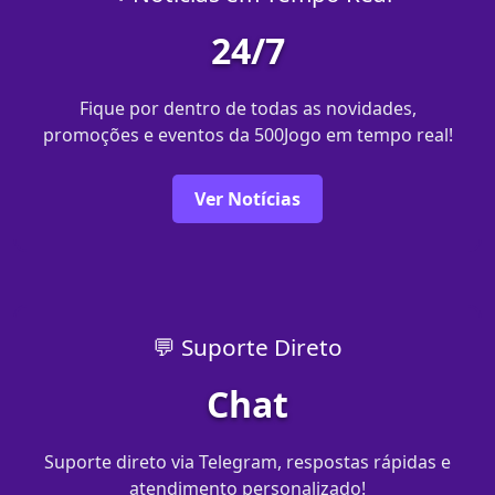
24/7
Fique por dentro de todas as novidades,
promoções e eventos da 500Jogo em tempo real!
Ver Notícias
💬 Suporte Direto
Chat
Suporte direto via Telegram, respostas rápidas e
atendimento personalizado!