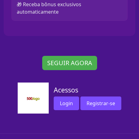
🎁 Receba bônus exclusivos
automaticamente
SEGUIR AGORA
Acessos
Login
Registrar-se