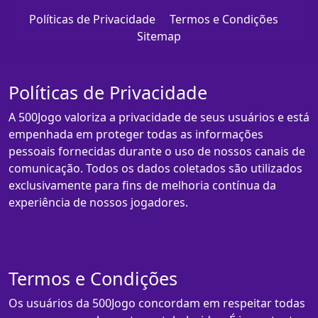
Políticas de Privacidade
Termos e Condições
Sitemap
Políticas de Privacidade
A 500Jogo valoriza a privacidade de seus usuários e está
empenhada em proteger todas as informações
pessoais fornecidas durante o uso de nossos canais de
comunicação. Todos os dados coletados são utilizados
exclusivamente para fins de melhoria contínua da
experiência de nossos jogadores.
Termos e Condições
Os usuários da 500Jogo concordam em respeitar todas