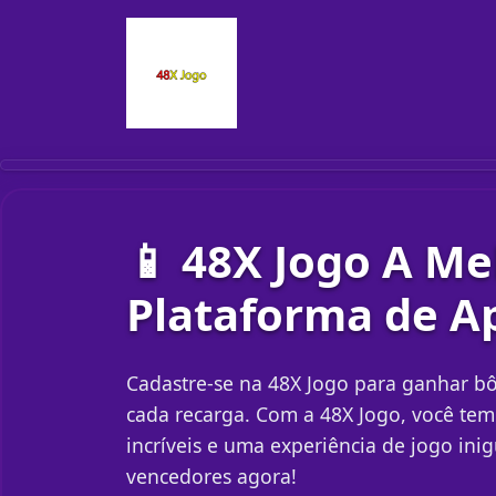
📱 48X Jogo A Me
Plataforma de A
Cadastre-se na 48X Jogo para ganhar b
cada recarga. Com a 48X Jogo, você te
incríveis e uma experiência de jogo inig
vencedores agora!