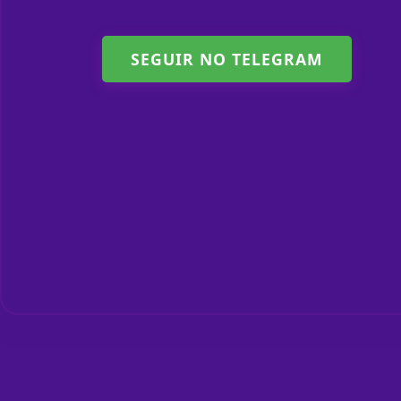
SEGUIR NO TELEGRAM