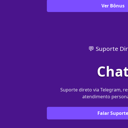
Ver Bônus
💬 Suporte Di
Cha
Suporte direto via Telegram, r
atendimento persona
Falar Suport