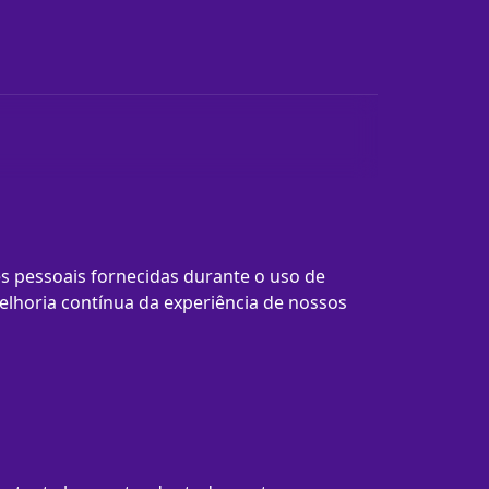
s pessoais fornecidas durante o uso de
elhoria contínua da experiência de nossos