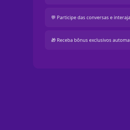
💬 Participe das conversas e interaj
🎁 Receba bônus exclusivos autom