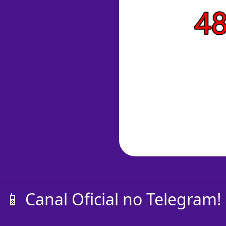
📱 Canal Oficial no Telegram!