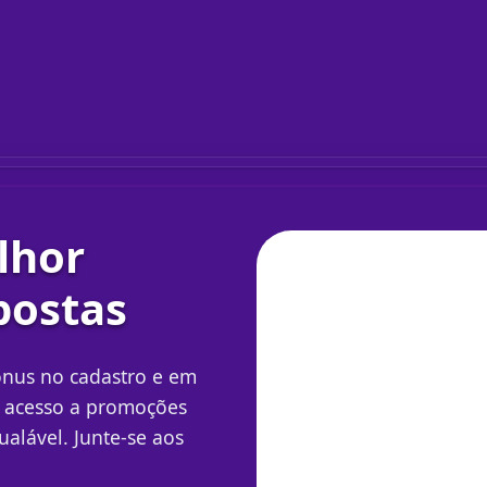
lhor
postas
ônus no cadastro e em
m acesso a promoções
ualável. Junte-se aos