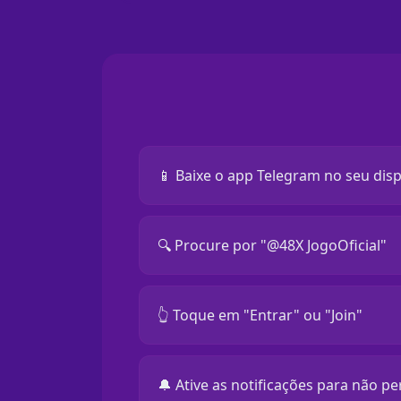
📱 Baixe o app Telegram no seu disp
🔍 Procure por "@48X JogoOficial"
👆 Toque em "Entrar" ou "Join"
🔔 Ative as notificações para não p