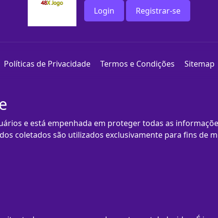
Login
Registrar-se
Políticas de Privacidade
Termos e Condições
Sitemap
de
usuários e está empenhada em proteger todas as informaçõe
os coletados são utilizados exclusivamente para fins de m