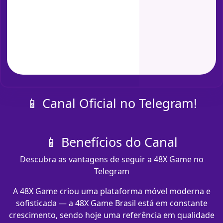
📱 Canal Oficial no Telegram!
📱 Benefícios do Canal
Descubra as vantagens de seguir a 48X Game no
Telegram
A 48X Game criou uma plataforma móvel moderna e
sofisticada — a 48X Game Brasil está em constante
crescimento, sendo hoje uma referência em qualidade