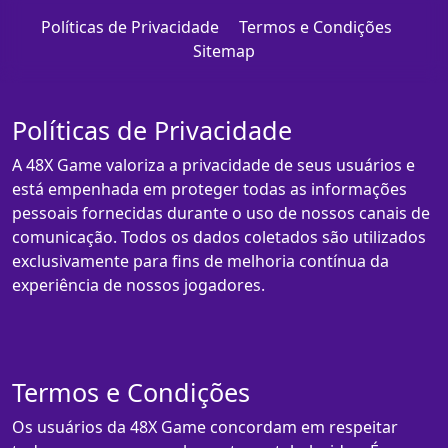
Políticas de Privacidade
Termos e Condições
Sitemap
Políticas de Privacidade
A 48X Game valoriza a privacidade de seus usuários e
está empenhada em proteger todas as informações
pessoais fornecidas durante o uso de nossos canais de
comunicação. Todos os dados coletados são utilizados
exclusivamente para fins de melhoria contínua da
experiência de nossos jogadores.
Termos e Condições
Os usuários da 48X Game concordam em respeitar