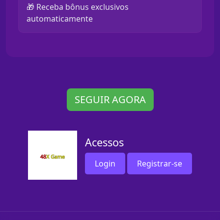
🎁 Receba bônus exclusivos
automaticamente
SEGUIR AGORA
Acessos
Login
Registrar-se