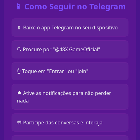
📱 Como Seguir no Telegram
📱 Baixe o app Telegram no seu dispositivo
🔍 Procure por "@48X GameOficial"
👆 Toque em "Entrar" ou "Join"
🔔 Ative as notificações para não perder
nada
💬 Participe das conversas e interaja