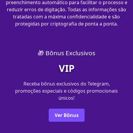
preenchimento automático para facilitar o processo e
reduzir erros de digitação. Todas as informações são
tratadas com a máxima confidencialidade e são
protegidas por criptografia de ponta a ponta.
🎁 Bônus Exclusivos
VIP
Receba bônus exclusivos do Telegram,
promoções especiais e códigos promocionais
únicos!
Ver Bônus