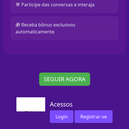
💬 Participe das conversas e interaja
🎁 Receba bônus exclusivos
automaticamente
SEGUIR AGORA
Acessos
Login
Registrar-se