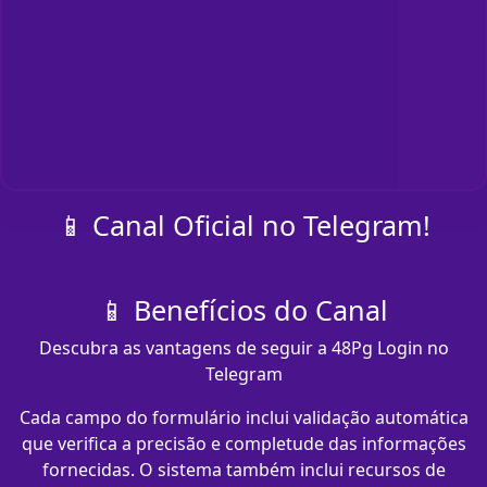
📱 Canal Oficial no Telegram!
📱 Benefícios do Canal
Descubra as vantagens de seguir a 48Pg Login no
Telegram
Cada campo do formulário inclui validação automática
que verifica a precisão e completude das informações
fornecidas. O sistema também inclui recursos de