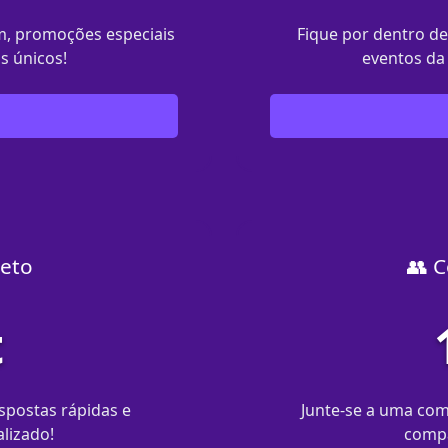
m, promoções especiais
Fique por dentro d
s únicos!
eventos da
reto
👥 
t
espostas rápidas e
Junte-se a uma com
lizado!
compa