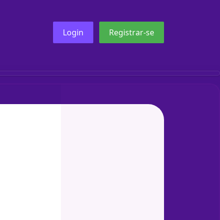
Login
Registrar-se