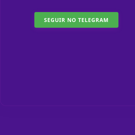
SEGUIR NO TELEGRAM