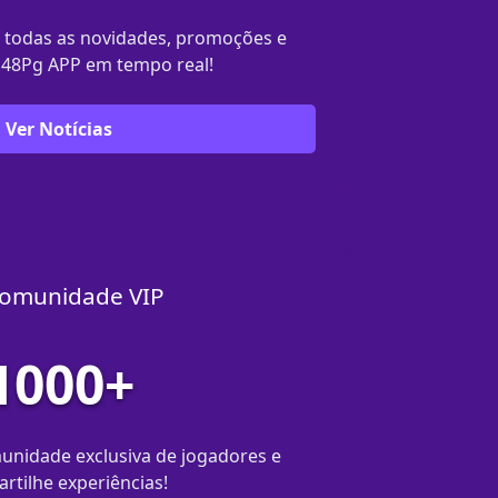
e todas as novidades, promoções e
 48Pg APP em tempo real!
Ver Notícias
Comunidade VIP
1000+
unidade exclusiva de jogadores e
rtilhe experiências!