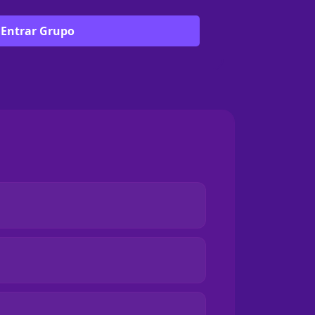
Entrar Grupo