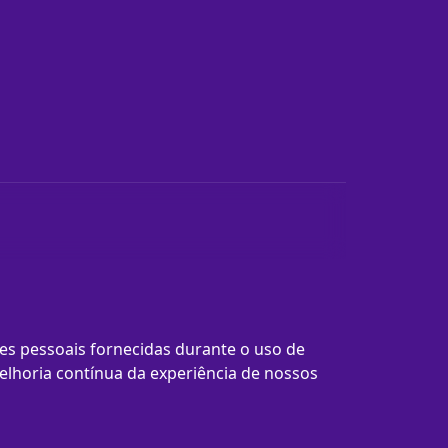
es pessoais fornecidas durante o uso de
elhoria contínua da experiência de nossos