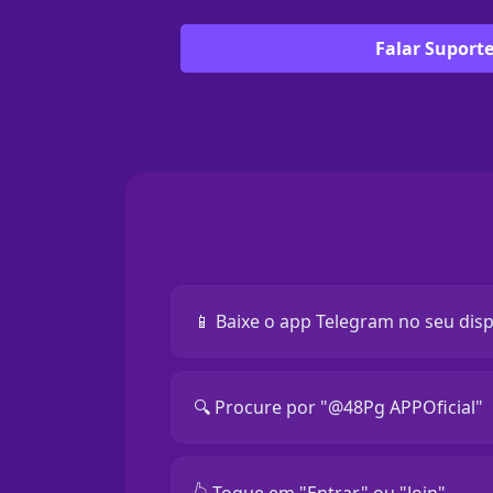
Falar Suport
📱 Baixe o app Telegram no seu disp
🔍 Procure por "@48Pg APPOficial"