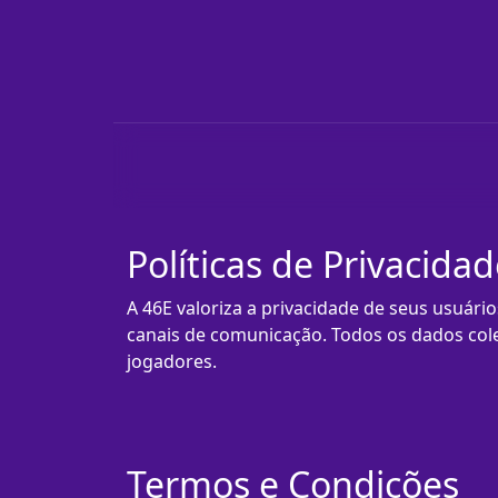
Políticas de Privacida
A 46E valoriza a privacidade de seus usuár
canais de comunicação. Todos os dados cole
jogadores.
Termos e Condições