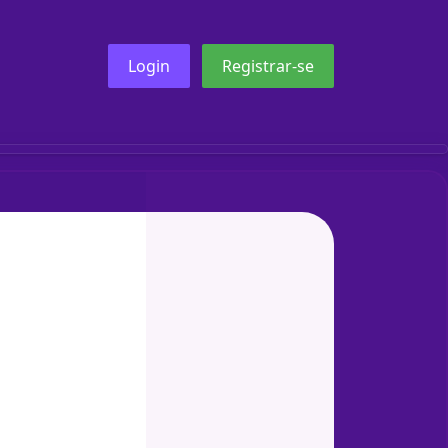
Login
Registrar-se