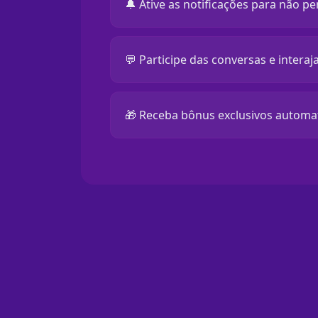
🔔 Ative as notificações para não p
💬 Participe das conversas e interaj
🎁 Receba bônus exclusivos autom