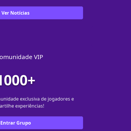
Ver Notícias
Comunidade VIP
1000+
unidade exclusiva de jogadores e
rtilhe experiências!
Entrar Grupo