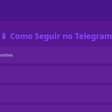
📱 Como Seguir no Telegram
ositivo