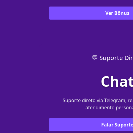
Ver Bônus
💬 Suporte Di
Cha
Suporte direto via Telegram, r
atendimento persona
Falar Suport