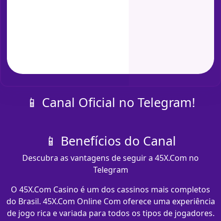
📱 Canal Oficial no Telegram!
📱 Benefícios do Canal
Descubra as vantagens de seguir a 45X.Com no
Telegram
O 45X.Com Casino é um dos cassinos mais completos
do Brasil. 45X.Com Online Com oferece uma experiência
de jogo rica e variada para todos os tipos de jogadores.