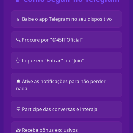
📱 Baixe o app Telegram no seu dispositivo
🔍 Procure por "@45FFOficial"
👆 Toque em "Entrar" ou "Join"
🔔 Ative as notificações para não perder
nada
💬 Participe das conversas e interaja
🎁 Receba bônus exclusivos