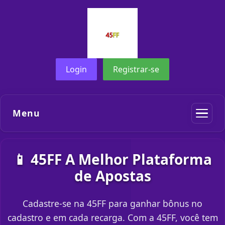
Login
Registrar-se
Menu
📱 45FF A Melhor Plataforma
de Apostas
Cadastre-se na 45FF para ganhar bônus no
cadastro e em cada recarga. Com a 45FF, você tem