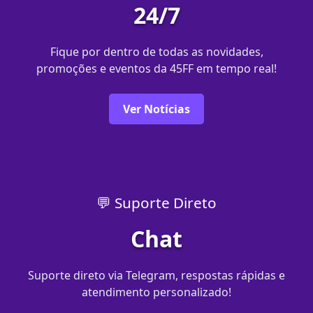
24/7
Fique por dentro de todas as novidades,
promoções e eventos da 45FF em tempo real!
Ver Notícias
💬 Suporte Direto
Chat
Suporte direto via Telegram, respostas rápidas e
atendimento personalizado!