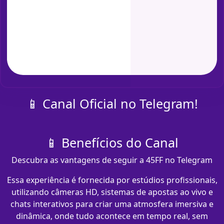
📱 Canal Oficial no Telegram!
📱 Benefícios do Canal
Descubra as vantagens de seguir a 45FF no Telegram
Essa experiência é fornecida por estúdios profissionais,
utilizando câmeras HD, sistemas de apostas ao vivo e
chats interativos para criar uma atmosfera imersiva e
dinâmica, onde tudo acontece em tempo real, sem