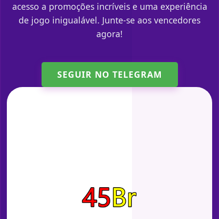
acesso a promoções incríveis e uma experiência
de jogo inigualável. Junte-se aos vencedores
agora!
SEGUIR NO TELEGRAM