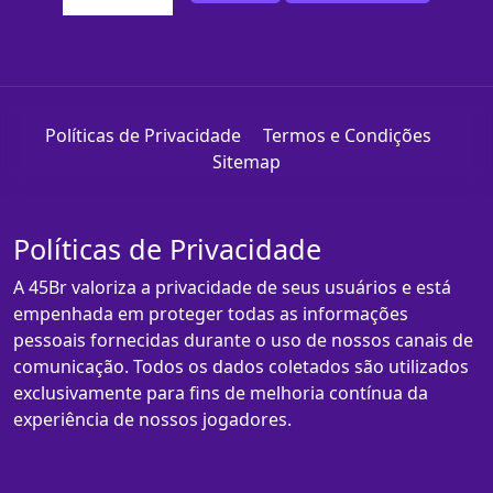
Políticas de Privacidade
Termos e Condições
Sitemap
Políticas de Privacidade
A 45Br valoriza a privacidade de seus usuários e está
empenhada em proteger todas as informações
pessoais fornecidas durante o uso de nossos canais de
comunicação. Todos os dados coletados são utilizados
exclusivamente para fins de melhoria contínua da
experiência de nossos jogadores.