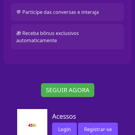
💬 Participe das conversas e interaja
🎁 Receba bônus exclusivos
automaticamente
SEGUIR AGORA
Acessos
Login
Registrar-se