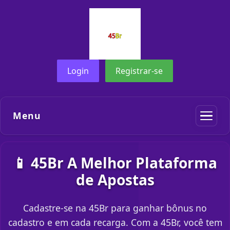
Login
Registrar-se
Menu
📱 45Br A Melhor Plataforma
de Apostas
Cadastre-se na 45Br para ganhar bônus no
cadastro e em cada recarga. Com a 45Br, você tem