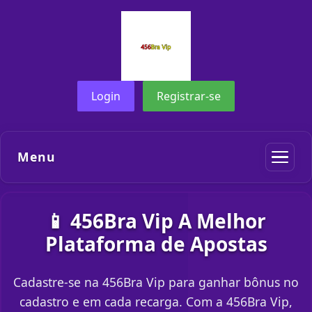
Login
Registrar-se
Menu
📱 456Bra Vip A Melhor
Plataforma de Apostas
Cadastre-se na 456Bra Vip para ganhar bônus no
cadastro e em cada recarga. Com a 456Bra Vip,