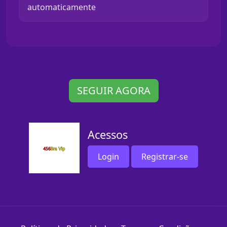
automaticamente
SEGUIR AGORA
Acessos
Login
Registrar-se