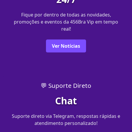
Fique por dentro de todas as novidades,
promoções e eventos da 456Bra Vip em tempo
real!
Ver Notícias
💬 Suporte Direto
Chat
Suporte direto via Telegram, respostas rápidas e
atendimento personalizado!