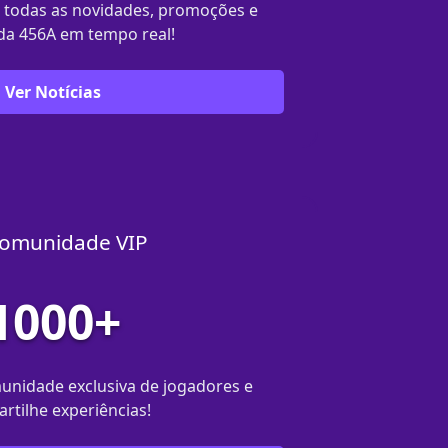
e todas as novidades, promoções e
da 456A em tempo real!
Ver Notícias
Comunidade VIP
1000+
unidade exclusiva de jogadores e
rtilhe experiências!