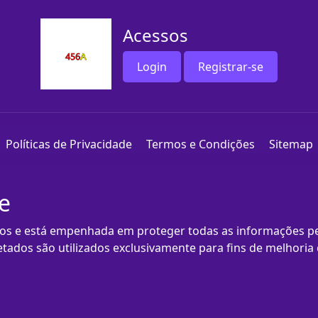
Acessos
Login
Registrar-se
Políticas de Privacidade
Termos e Condições
Sitemap
de
rios e está empenhada em proteger todas as informações p
tados são utilizados exclusivamente para fins de melhoria