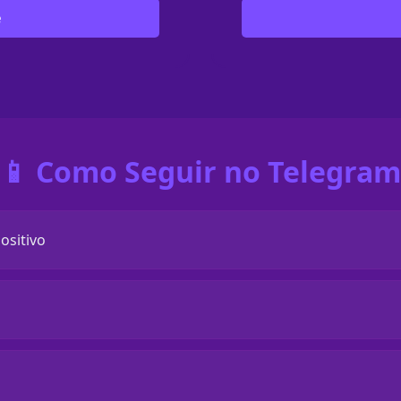
e
📱 Como Seguir no Telegram
ositivo