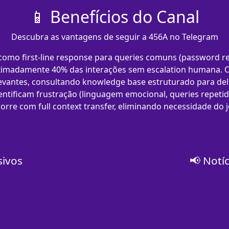
📱 Benefícios do Canal
Descubra as vantagens de seguir a 456A no Telegram
omo first-line response para queries comuns (password res
oximadamente 40% das interações sem escalation humana. O
relevantes, consultando knowledge base estruturado para de
tificam frustração (linguagem emocional, queries repetida
re com full context transfer, eliminando necessidade do j
sivos
📢 Notí