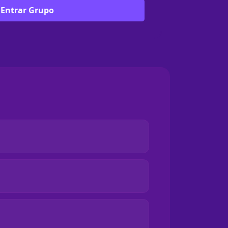
Entrar Grupo