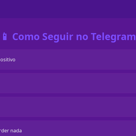
📱 Como Seguir no Telegram
ositivo
erder nada