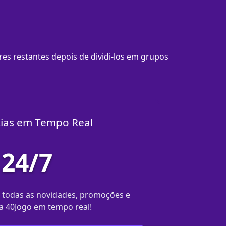
es restantes depois de dividi-los em grupos
cias em Tempo Real
24/7
e todas as novidades, promoções e
a 40Jogo em tempo real!