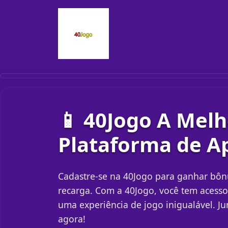
📱 40Jogo A Melh
Plataforma de A
Cadastre-se na 40Jogo para ganhar bôn
recarga. Com a 40Jogo, você tem acesso
uma experiência de jogo inigualável. J
agora!