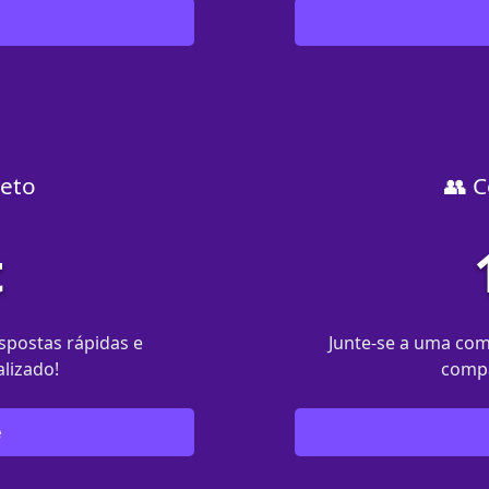
reto
👥 
t
espostas rápidas e
Junte-se a uma com
lizado!
compa
e