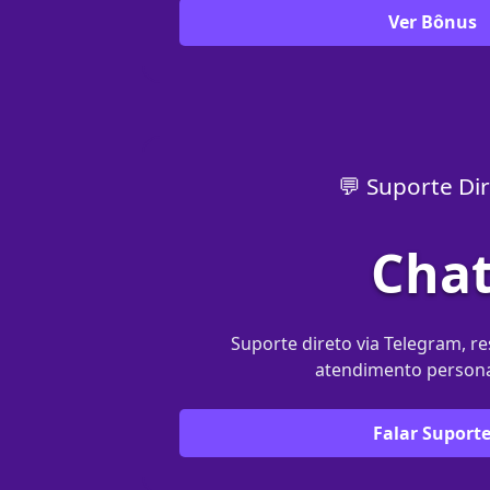
Ver Bônus
💬 Suporte Di
Cha
Suporte direto via Telegram, r
atendimento persona
Falar Suport