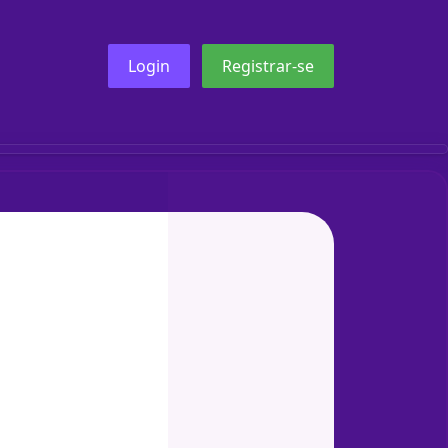
Login
Registrar-se