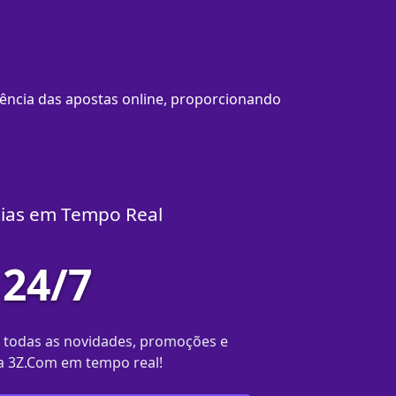
ência das apostas online, proporcionando
cias em Tempo Real
24/7
e todas as novidades, promoções e
a 3Z.Com em tempo real!