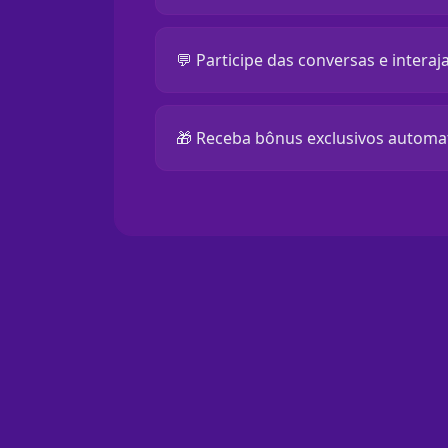
💬 Participe das conversas e interaj
🎁 Receba bônus exclusivos autom