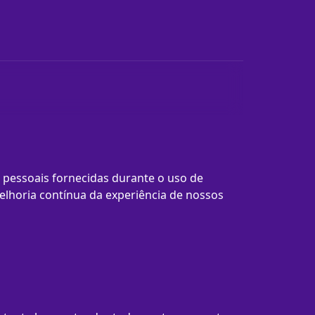
 pessoais fornecidas durante o uso de
elhoria contínua da experiência de nossos