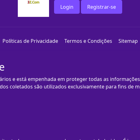
Login
Registrar-se
Políticas de Privacidade
Termos e Condições
Sitemap
de
uários e está empenhada em proteger todas as informações
os coletados são utilizados exclusivamente para fins de m