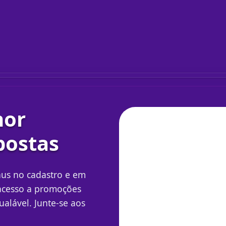
hor
postas
us no cadastro e em
acesso a promoções
ualável. Junte-se aos