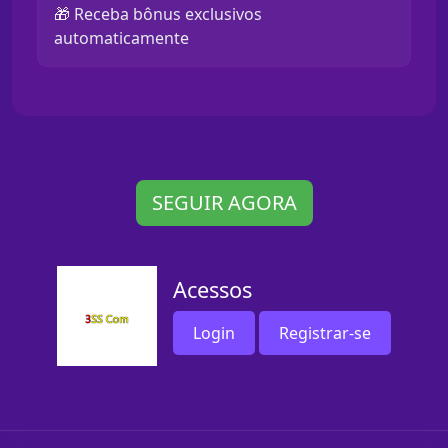
🎁 Receba bônus exclusivos
automaticamente
SEGUIR AGORA
Acessos
Login
Registrar-se