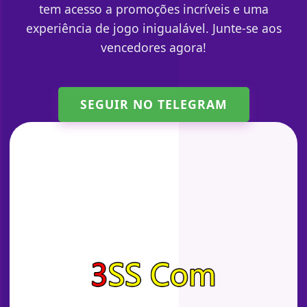
tem acesso a promoções incríveis e uma
experiência de jogo inigualável. Junte-se aos
vencedores agora!
SEGUIR NO TELEGRAM