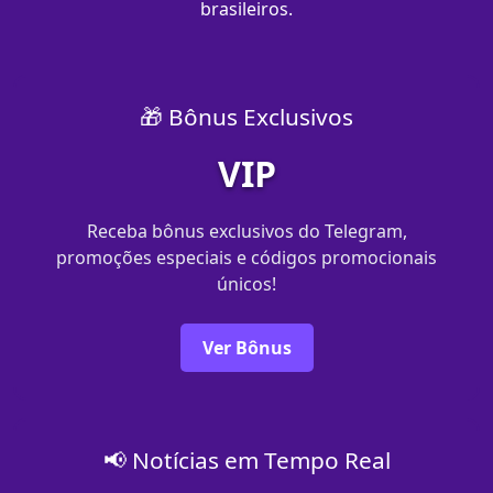
brasileiros.
🎁 Bônus Exclusivos
VIP
Receba bônus exclusivos do Telegram,
promoções especiais e códigos promocionais
únicos!
Ver Bônus
📢 Notícias em Tempo Real