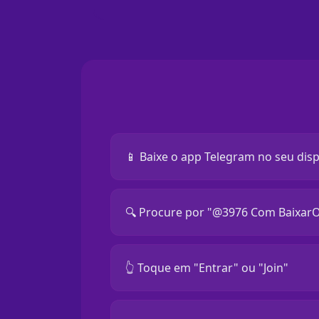
📱 Baixe o app Telegram no seu disp
🔍 Procure por "@3976 Com BaixarOf
👆 Toque em "Entrar" ou "Join"