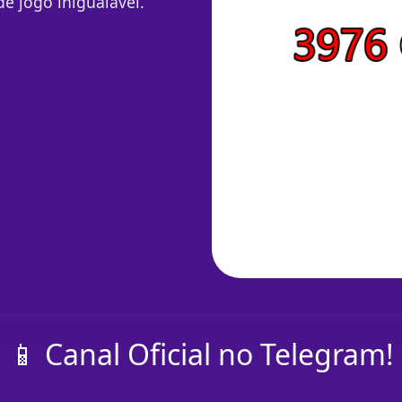
e jogo inigualável.
📱 Canal Oficial no Telegram!