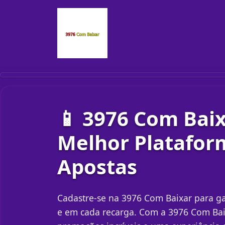
📱 3976 Com Baix
Melhor Platafor
Apostas
Cadastre-se na 3976 Com Baixar para g
e em cada recarga. Com a 3976 Com Baix