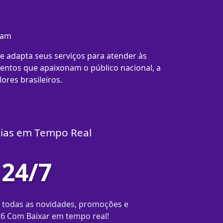
ram
e adapta seus serviços para atender às
ventos que apaixonam o público nacional, a
res brasileiros.
cias em Tempo Real
24/7
e todas as novidades, promoções e
76 Com Baixar em tempo real!