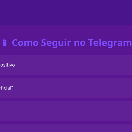
📱 Como Seguir no Telegram
ositivo
icial"