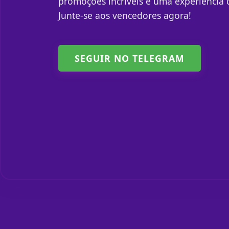
promoções incríveis e uma experiência d
Junte-se aos vencedores agora!
SEGUIR NO TELEGRAM