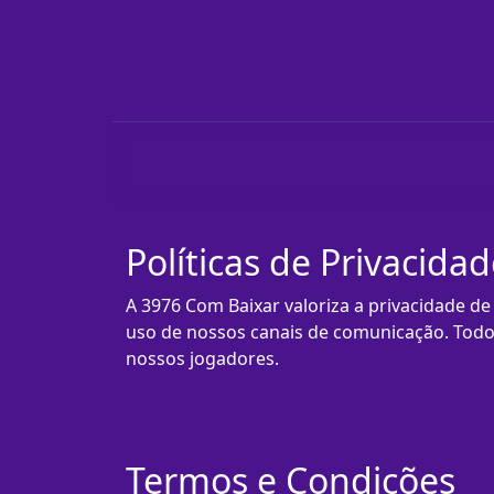
Políticas de Privacida
A 3976 Com Baixar valoriza a privacidade d
uso de nossos canais de comunicação. Todos
nossos jogadores.
Termos e Condições