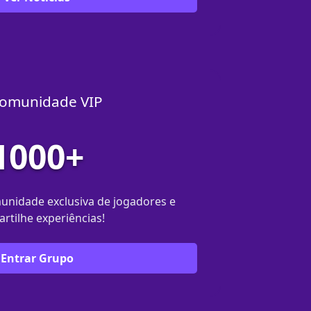
Comunidade VIP
1000+
unidade exclusiva de jogadores e
rtilhe experiências!
Entrar Grupo