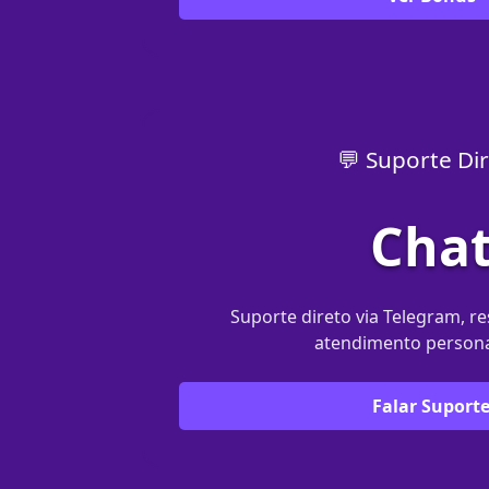
💬 Suporte Di
Cha
Suporte direto via Telegram, r
atendimento persona
Falar Suport