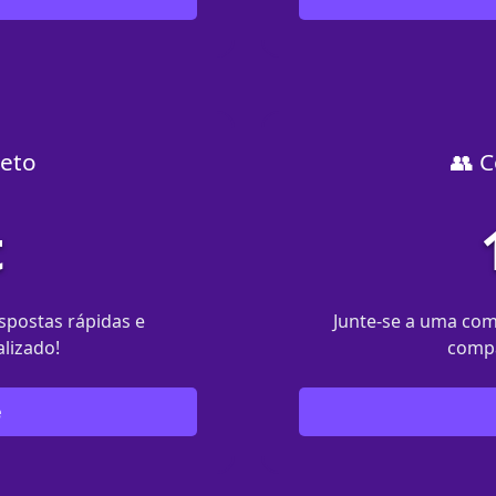
reto
👥 
t
espostas rápidas e
Junte-se a uma com
lizado!
compa
e