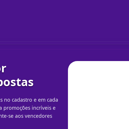
or
postas
s no cadastro e em cada
a promoções incríveis e
unte-se aos vencedores