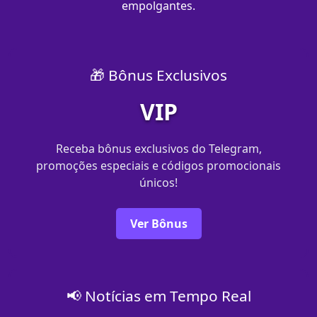
empolgantes.
🎁 Bônus Exclusivos
VIP
Receba bônus exclusivos do Telegram,
promoções especiais e códigos promocionais
únicos!
Ver Bônus
📢 Notícias em Tempo Real