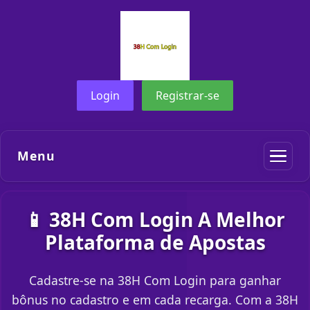
Login
Registrar-se
Menu
📱 38H Com Login A Melhor
Plataforma de Apostas
Cadastre-se na 38H Com Login para ganhar
bônus no cadastro e em cada recarga. Com a 38H