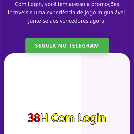
Com Login, você tem acesso a promoções
incríveis e uma experiência de jogo inigualável.
Junte-se aos vencedores agora!
SEGUIR NO TELEGRAM