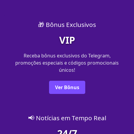
🎁 Bônus Exclusivos
VIP
Receba bônus exclusivos do Telegram,
promoções especiais e códigos promocionais
únicos!
Ver Bônus
📢 Notícias em Tempo Real
24/7