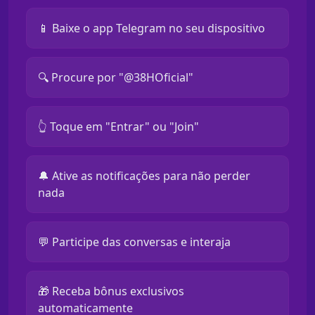
📱 Baixe o app Telegram no seu dispositivo
🔍 Procure por "@38HOficial"
👆 Toque em "Entrar" ou "Join"
🔔 Ative as notificações para não perder
nada
💬 Participe das conversas e interaja
🎁 Receba bônus exclusivos
automaticamente