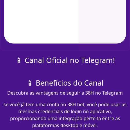
📱 Canal Oficial no Telegram!
📱 Benefícios do Canal
Descubra as vantagens de seguir a 38H no Telegram
se você já tem uma conta no 38H bet, você pode usar as
mesmas credenciais de login no aplicativo,
proporcionando uma integração perfeita entre as
plataformas desktop e móvel.