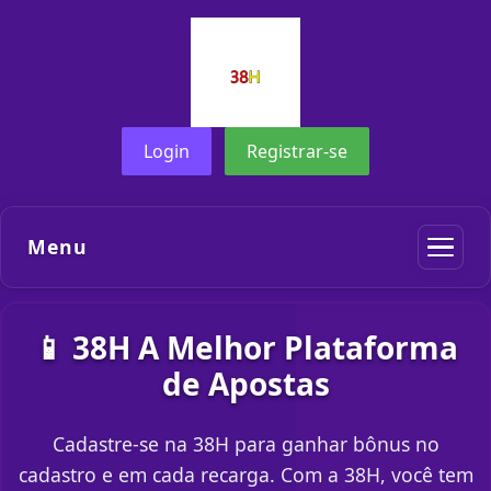
Login
Registrar-se
Menu
📱 38H A Melhor Plataforma
de Apostas
Cadastre-se na 38H para ganhar bônus no
cadastro e em cada recarga. Com a 38H, você tem