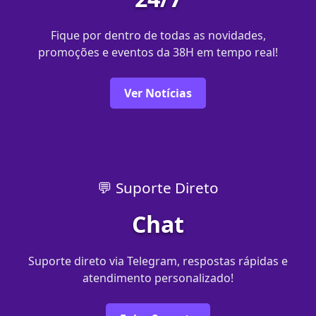
Fique por dentro de todas as novidades,
promoções e eventos da 38H em tempo real!
Ver Notícias
💬 Suporte Direto
Chat
Suporte direto via Telegram, respostas rápidas e
atendimento personalizado!