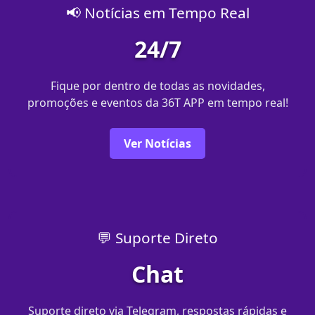
📢 Notícias em Tempo Real
24/7
Fique por dentro de todas as novidades,
promoções e eventos da 36T APP em tempo real!
Ver Notícias
💬 Suporte Direto
Chat
Suporte direto via Telegram, respostas rápidas e