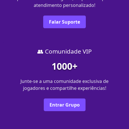
atendimento personalizado!
Falar Suporte
👥 Comunidade VIP
1000+
Junte-se a uma comunidade exclusiva de
jogadores e compartilhe experiências!
Entrar Grupo