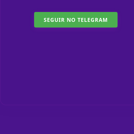
SEGUIR NO TELEGRAM