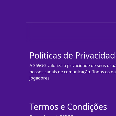
Políticas de Privacida
A 365GG valoriza a privacidade de seus us
nossos canais de comunicação. Todos os dad
jogadores.
Termos e Condições