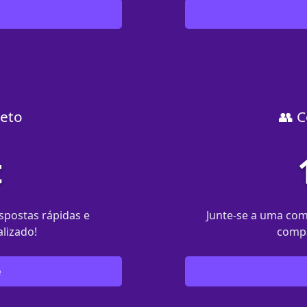
reto
👥 
t
espostas rápidas e
Junte-se a uma com
lizado!
compa
e