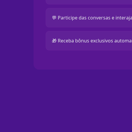
💬 Participe das conversas e interaj
🎁 Receba bônus exclusivos autom