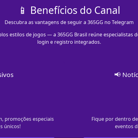
📱 Benefícios do Canal
Descubra as vantagens de seguir a 365GG no Telegram
os estilos de jogos — a 365GG Brasil reúne especialistas
login e registro integrados.
sivos
📢 Notí
m, promoções especiais
Fique por dentro d
s únicos!
eventos d