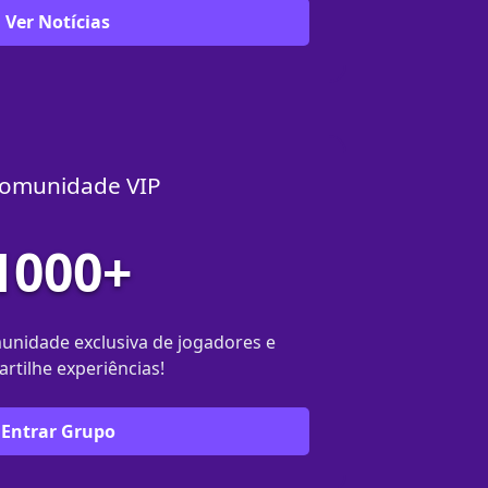
Ver Notícias
Comunidade VIP
1000+
unidade exclusiva de jogadores e
rtilhe experiências!
Entrar Grupo