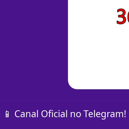
📱 Canal Oficial no Telegram!