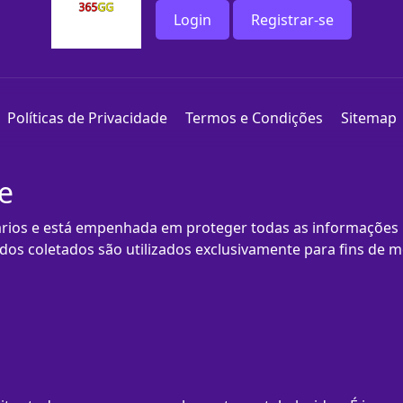
Login
Registrar-se
Políticas de Privacidade
Termos e Condições
Sitemap
de
uários e está empenhada em proteger todas as informações 
os coletados são utilizados exclusivamente para fins de m