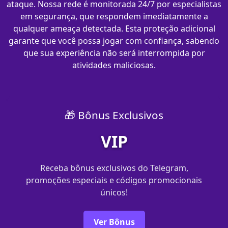
ataque. Nossa rede é monitorada 24/7 por especialistas
em segurança, que respondem imediatamente a
qualquer ameaça detectada. Esta proteção adicional
garante que você possa jogar com confiança, sabendo
que sua experiência não será interrompida por
atividades maliciosas.
🎁 Bônus Exclusivos
VIP
Receba bônus exclusivos do Telegram,
promoções especiais e códigos promocionais
únicos!
Ver Bônus