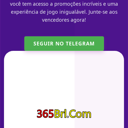
você tem acesso a promoções incríveis e uma
experiência de jogo inigualável. Junte-se aos
vencedores agora!
SEGUIR NO TELEGRAM