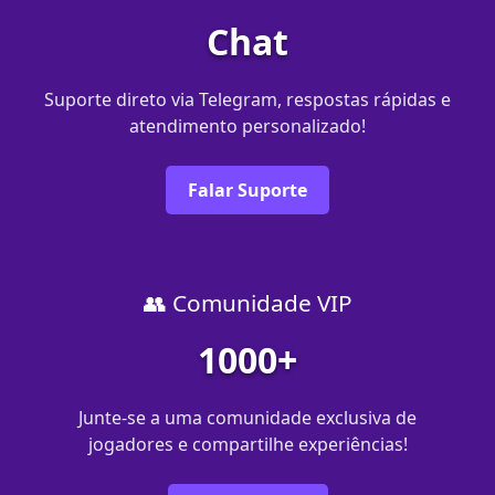
Chat
Suporte direto via Telegram, respostas rápidas e
atendimento personalizado!
Falar Suporte
👥 Comunidade VIP
1000+
Junte-se a uma comunidade exclusiva de
jogadores e compartilhe experiências!