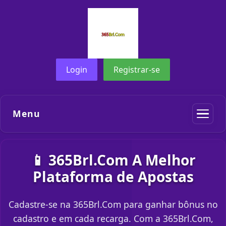
Login
Registrar-se
Menu
📱 365Brl.Com A Melhor
Plataforma de Apostas
Cadastre-se na 365Brl.Com para ganhar bônus no
cadastro e em cada recarga. Com a 365Brl.Com,