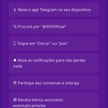
📱 Baixe o app Telegram no seu dispositivo
🔍 Procure por "@35HOficial"
👆 Toque em "Entrar" ou "Join"
🔔 Ative as notificações para não perder
nada
💬 Participe das conversas e interaja
🎁 Receba bônus exclusivos
automaticamente