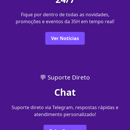
Fique por dentro de todas as novidades,
promoções e eventos da 35H em tempo real!
Ver Notícias
💬 Suporte Direto
Chat
Suporte direto via Telegram, respostas rápidas e
atendimento personalizado!