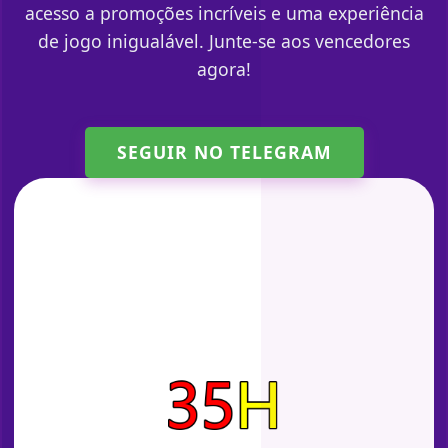
acesso a promoções incríveis e uma experiência
de jogo inigualável. Junte-se aos vencedores
agora!
SEGUIR NO TELEGRAM