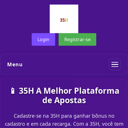
Login
Registrar-se
Menu
📱 35H A Melhor Plataforma
de Apostas
Cadastre-se na 35H para ganhar bônus no
cadastro e em cada recarga. Com a 35H, você tem