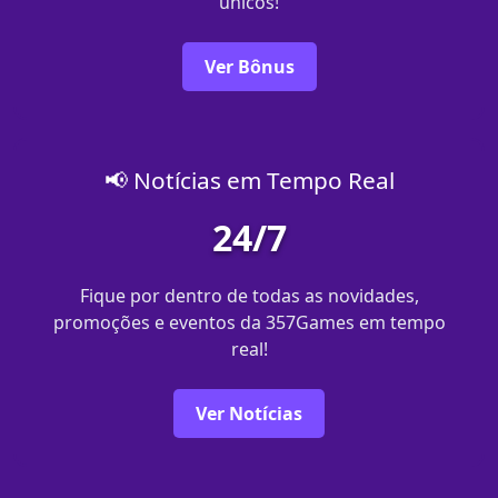
únicos!
Ver Bônus
📢 Notícias em Tempo Real
24/7
Fique por dentro de todas as novidades,
promoções e eventos da 357Games em tempo
real!
Ver Notícias