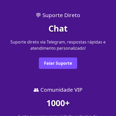
💬 Suporte Direto
Chat
Suporte direto via Telegram, respostas rápidas e
atendimento personalizado!
Falar Suporte
👥 Comunidade VIP
1000+