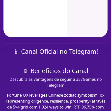
📱 Canal Oficial no Telegram!
📱 Benefícios do Canal
Descubra as vantagens de seguir a 357Games no
Telegram
Fortune OX leverages Chinese zodiac symbolism (ox
representing diligence, resilience, prosperity) através
de 5×4 grid com 1.024 ways to win. RTP 96.75% com